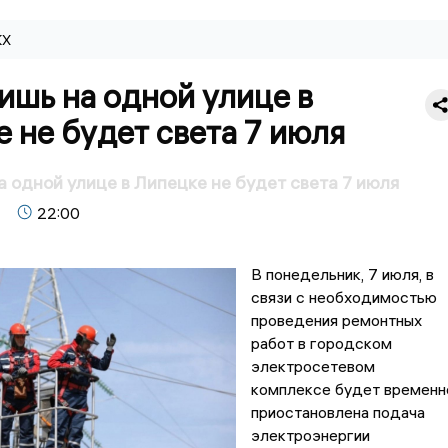
КХ
ишь на одной улице в
 не будет света 7 июля
а одной улице в Липецке не будет света 7 июля
22:00
В понедельник, 7 июля, в
связи с необходимостью
проведения ремонтных
работ в городском
электросетевом
комплексе будет временн
приостановлена подача
электроэнергии