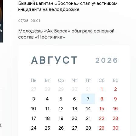
Бывший капитан «Бостона» стал участником
инцидента на велодорожке
07/08
09:01
а
Молодежь «Ак Барса» обыграла основной
е
состав «Нефтяника»
АВГУСТ
2026
Пн
Вт
Ср
Чт
Пт
Сб
Вс
27
28
29
30
31
1
2
3
4
5
6
7
8
9
10
11
12
13
14
15
16
17
18
19
20
21
22
23
к
24
25
26
27
28
29
30