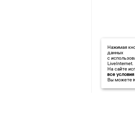
Нажимая кно
данных
с использов
LiveInternet.
На сайте ис
все условия
Вы можете