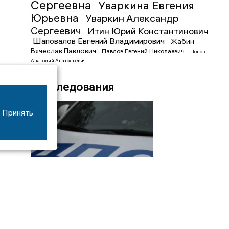
Сергеевна
Уваркина Евгения
Юрьевна
Уваркин Александр
Сергеевич
Итин Юрий Константинович
Шаповалов Евгений Владимирович
Жабин
Вячеслав Павлович
Павлов Евгений Николаевич
Попов
Анатолий Анатольевич
Расследования
Принять
08/06
17:53
16-летний мотоциклист оказался в больнице
после столкновения с «ГАЗом» под Добрым