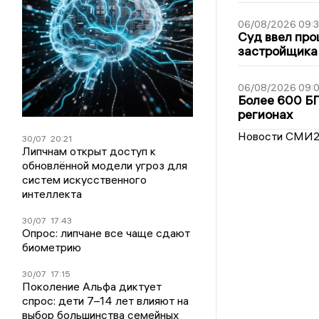
06/08/2026 09:
Суд ввел про
застройщика
06/08/2026 09:0
Более 600 БП
регионах
Новости СМИ
30/07
20:21
Липчнам открыт доступ к
обновлённой модели угроз для
систем искусственного
интеллекта
30/07
17:43
Опрос: липчане все чаще сдают
биометрию
30/07
17:15
Поколение Альфа диктует
спрос: дети 7–14 лет влияют на
выбор большинства семейных