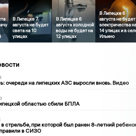
В Липецке 6
ста
В Липецке 7
В Липецке 6
августа не будет
дачу
августа не будет
августа холодной
электричества н
света на 10
воды не будет на
14 улицах и в сел
й
улицах
12 улицах
Ильино
овости
3
ь: очереди на липецких АЗС выросли вновь. Видео
3
Липецкой областью сбили БПЛА
2
в стрельбе, при которой был ранен 8-летний ребено
тправили в СИЗО