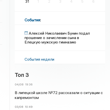
31
1
2
3
4
5
6
События
:
Алексей Николаевич Бунин подал
прошение о зачислении сына в
Елецкую мужскую гимназию
События недели
Топ 3
04/08
19:36
В липецкой школе №72 рассказали о ситуации с
капремонтом
03/08
10:49