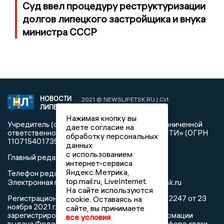
Суд ввел процедуру реструктуризации
долгов липецкого застройщика и внука
министра СССР
НОВОСТИ
2021 © NEWSLIPETSK.RU | СИ
ЛИПЕЦКА
«Новости Липецка»
Нажимая кнопку вы
Учредитель (соучредители): Общество с ограниченной
даете согласие на
ответственностью «РЕГИОНАЛЬНЫЕ НОВОСТИ» (ОГРН
обработку персональных
1107154017354)
данных
с использованием
Главный редактор: Герцог Е.Г.
интернет-сервиса
Яндекс.Метрика,
Телефон редакции: +7 903 699 9427
top.mail.ru, LiveInternet.
info@newslipetsk.ru
Электронная почта редакции:
На сайте используются
Регистрационный номер: серия Эл № ФС77-82247 от 23
cookie. Оставаясь на
ноября 2021 г. согласно выписке из реестра
сайте, вы принимаете
зарегистрированных средств массовой информации
все условия
выдана Федеральной службой по надзору в сфере связи,