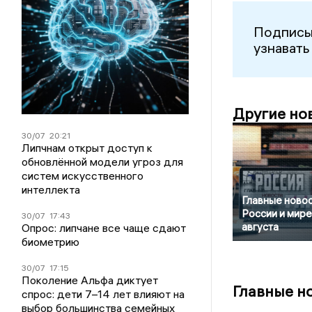
Подписы
узнавать
Другие но
30/07
20:21
Липчнам открыт доступ к
обновлённой модели угроз для
систем искусственного
интеллекта
Главные новос
России и мире
30/07
17:43
августа
Опрос: липчане все чаще сдают
биометрию
30/07
17:15
Поколение Альфа диктует
Главные н
спрос: дети 7–14 лет влияют на
выбор большинства семейных