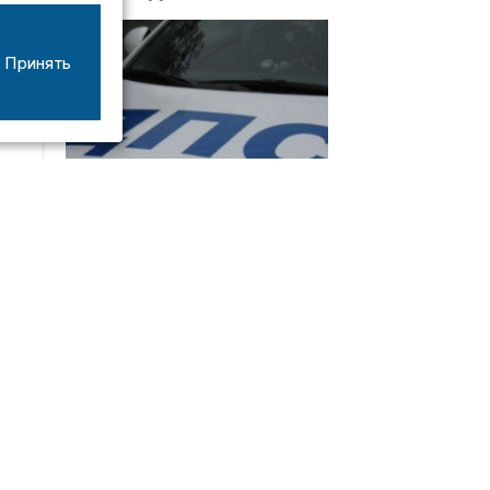
Принять
08/06
17:53
16-летний мотоциклист оказался в больнице
после столкновения с «ГАЗом» под Добрым
Интервью
21/07
19:03
Сергей Елманов: безопасность избирателей в
приоритете