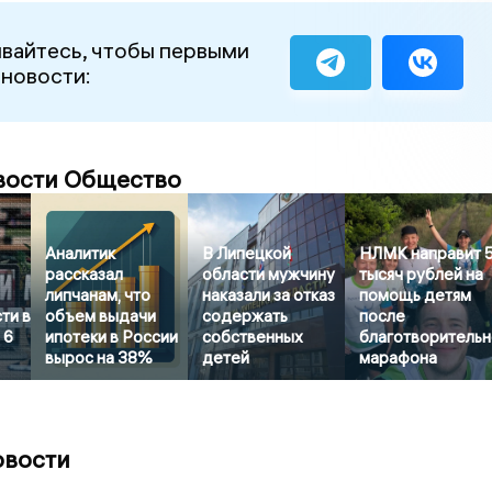
вайтесь, чтобы первыми
 новости:
вости Общество
Аналитик
В Липецкой
НЛМК направит 
рассказал
области мужчину
тысяч рублей на
липчанам, что
наказали за отказ
помощь детям
ти в
объем выдачи
содержать
после
 6
ипотеки в России
собственных
благотворительн
вырос на 38%
детей
марафона
овости