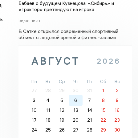
Бабаев о будущем Кузнецова: «Сибирь» и
,
«Трактор» претендуют на игрока
сь
06/08
16:31
В Сатке открылся современный спортивный
объект с ледовой ареной и фитнес-залами
АВГУСТ
2026
Пн
Вт
Ср
Чт
Пт
Сб
Вс
27
28
29
30
31
1
2
3
4
5
6
7
8
9
10
11
12
13
14
15
16
17
18
19
20
21
22
23
24
25
26
27
28
29
30