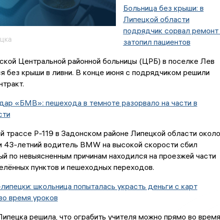
Больница без крыши: в
Липецкой области
подрядчик сорвал ремонт
цка
затопил пациентов
ской Центральной районной больницы (ЦРБ) в поселке Лев
я без крыши в ливни. В конце июня с подрядчиком решили
нтракт.
дар «БМВ»: пешехода в темноте разорвало на части в
сти
 трассе Р-119 в Задонском районе Липецкой области окол
чи 43-летний водитель BMW на высокой скорости сбил
ый по невыясненным причинам находился на проезжей части
елённых пунктов и пешеходных переходов.
липецки: школьница попыталась украсть деньги с карт
во время уроков
ипецка решила, что ограбить учителя можно прямо во врем