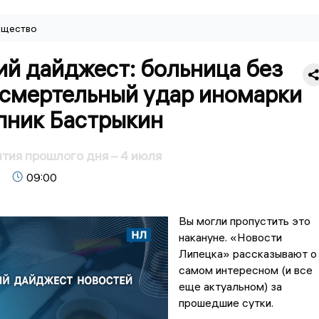
щество
ий дайджест: больница без
 смертельный удар иномарки
пник Бастрыкин
тия прошлого дня – 4 июля
09:00
Вы могли пропустить это
накануне. «Новости
Липецка» рассказывают о
самом интересном (и все
еще актуальном) за
прошедшие сутки.