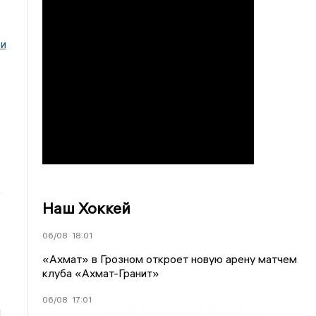
 и
о
Наш Хоккей
06/08
18:01
«Ахмат» в Грозном откроет новую арену матчем
клуба «Ахмат-Гранит»
06/08
17:01
я