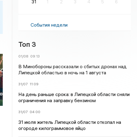
31
1
2
3
4
5
6
События недели
Топ 3
01/08
09:13
В Минобороны рассказали о сбитых дронах над
500
Липецкой областью в ночь на 1 августа
31/07
11:09
ого
На день раньше срока: в Липецкой области сняли
ограничения на заправку бензином
31/07
04:00
31 июля житель Липецкой области откопал на
огороде килограммовое яйцо