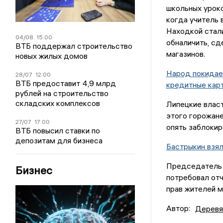
школьных уроко
когда учитель 
Находкой стали
04/08
15:00
обналичить, сд
ВТБ поддержал строительство
магазинов.
новых жилых домов
Народ покидает
28/07
12:00
ВТБ предоставит 4,9 млрд
кредитные кар
рублей на строительство
складских комплексов
Липецкие власт
этого горожане
27/07
17:00
опять заблокир
ВТБ повысил ставки по
депозитам для бизнеса
Бастрыкин взял
Председатель 
Бизнес
потребовал отч
прав жителей м
Автор:
Деревя