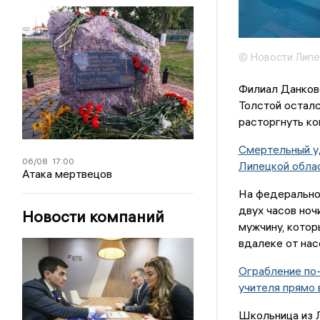
© Новости Липе
Филиал Данков
Толстой осталс
расторгнуть ко
Смертельный у
06/08
17:00
Липецкой обла
Атака мертвецов
На федеральной
двух часов но
Новости компаний
мужчину, котор
вдалеке от нас
Ограбление по-
учителя прямо 
Школьница из Л