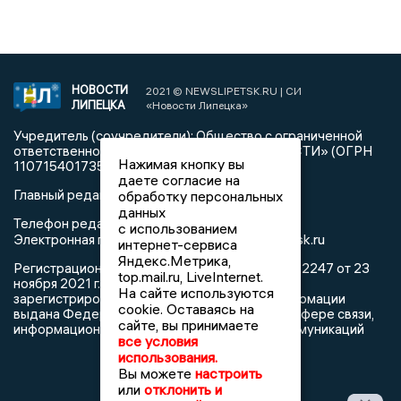
НОВОСТИ
2021 © NEWSLIPETSK.RU | СИ
ЛИПЕЦКА
«Новости Липецка»
Учредитель (соучредители): Общество с ограниченной
ответственностью «РЕГИОНАЛЬНЫЕ НОВОСТИ» (ОГРН
Нажимая кнопку вы
1107154017354)
даете согласие на
Главный редактор: Герцог Е.Г.
обработку персональных
данных
Телефон редакции: +7 903 699 9427
с использованием
info@newslipetsk.ru
Электронная почта редакции:
интернет-сервиса
Яндекс.Метрика,
Регистрационный номер: серия Эл № ФС77-82247 от 23
top.mail.ru, LiveInternet.
ноября 2021 г. согласно выписке из реестра
На сайте используются
зарегистрированных средств массовой информации
cookie. Оставаясь на
выдана Федеральной службой по надзору в сфере связи,
сайте, вы принимаете
информационных технологий и массовых коммуникаций
все условия
использования.
Вы можете
настроить
или
отклонить и