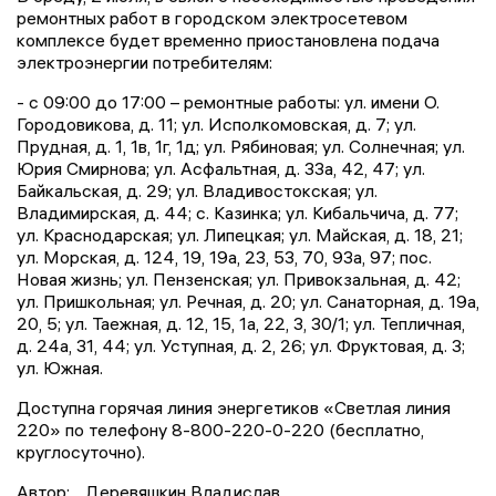
ремонтных работ в городском электросетевом
комплексе будет временно приостановлена подача
электроэнергии потребителям:
- с 09:00 до 17:00 – ремонтные работы: ул. имени О.
Городовикова, д. 11; ул. Исполкомовская, д. 7; ул.
Прудная, д. 1, 1в, 1г, 1д; ул. Рябиновая; ул. Солнечная; ул.
Юрия Смирнова; ул. Асфальтная, д. 33а, 42, 47; ул.
Байкальская, д. 29; ул. Владивостокская; ул.
Владимирская, д. 44; с. Казинка; ул. Кибальчича, д. 77;
ул. Краснодарская; ул. Липецкая; ул. Майская, д. 18, 21;
ул. Морская, д. 124, 19, 19а, 23, 53, 70, 93а, 97; пос.
Новая жизнь; ул. Пензенская; ул. Привокзальная, д. 42;
ул. Пришкольная; ул. Речная, д. 20; ул. Санаторная, д. 19а,
20, 5; ул. Таежная, д. 12, 15, 1а, 22, 3, 30/1; ул. Тепличная,
д. 24а, 31, 44; ул. Уступная, д. 2, 26; ул. Фруктовая, д. 3;
ул. Южная.
Доступна горячая линия энергетиков «Светлая линия
220» по телефону 8-800-220-0-220 (бесплатно,
круглосуточно).
Автор:
Деревяшкин Владислав