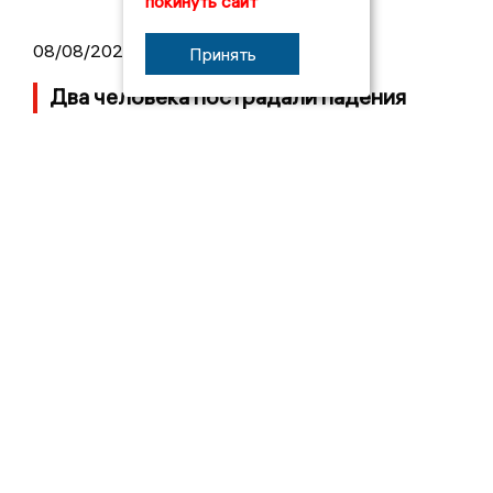
покинуть сайт
08/08/2026 07:27
Принять
Два человека пострадали падения
БПЛА в Задонске
07/08/2026 17:16
В Липецке на АЗС вновь появились
огромные очереди
07/08/2026 12:03
Мэр Липецка Щербаков призвал
завершить капремонт 72-й школы по
правилу Парето. Видео