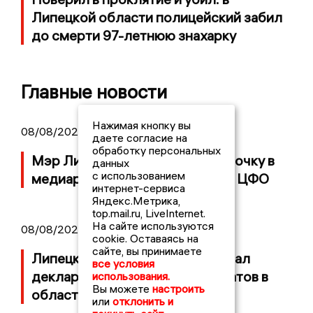
Липецкой области полицейский забил
до смерти 97-летнюю знахарку
Главные новости
Нажимая кнопку вы
08/08/2026 14:23
даете согласие на
обработку персональных
Мэр Липецка занял вторую строчку в
данных
с использованием
медиарейтинге глав субъектов ЦФО
интернет-сервиса
Яндекс.Метрика,
top.mail.ru, LiveInternet.
На сайте используются
08/08/2026 11:21
cookie. Оставаясь на
сайте, вы принимаете
Липецкий избирком опубликовал
все условия
декларации о доходах кандидатов в
использования.
Вы можете
настроить
областной Совет депутатов
или
отклонить и