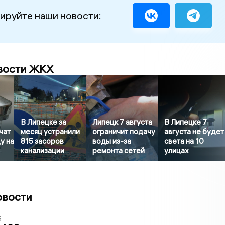
ируйте наши новости:
вости ЖКХ
В Липецке за
Липецк 7 августа
В Липецке 7
чат
месяц устранили
ограничит подачу
августа не будет
у на
815 засоров
воды из-за
света на 10
канализации
ремонта сетей
улицах
овости
6