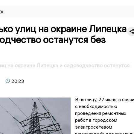
КХ
ко улиц на окраине Липецка
одчество останутся без
иц на окраине Липецка и садоводчество останутся
20:23
В пятницу, 27 июня, в связ
с необходимостью
проведения ремонтных
работ в городском
электросетевом
комплексе будет временн