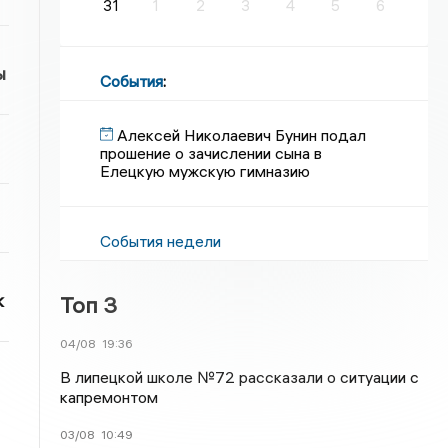
31
1
2
3
4
5
6
ы
События
:
Алексей Николаевич Бунин подал
прошение о зачислении сына в
Елецкую мужскую гимназию
События недели
к
Топ 3
04/08
19:36
В липецкой школе №72 рассказали о ситуации с
капремонтом
03/08
10:49