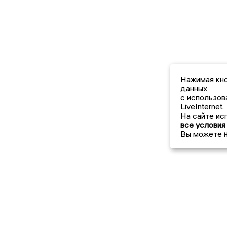
Нажимая кно
данных
с использов
LiveInternet.
На сайте ис
все условия
Вы можете