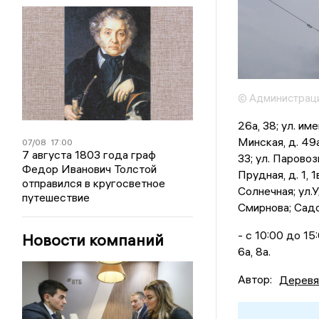
© Администрац
26а, 38; ул. име
Минская, д. 49а;
07/08
17:00
7 августа 1803 года граф
33; ул. Паровозн
Федор Иванович Толстой
Прудная, д. 1, 1в
отправился в кругосветное
Солнечная; ул.Уд
путешествие
Смирнова; Садо
- с 10:00 до 15
Новости компаний
6а, 8а.
Автор:
Деревя