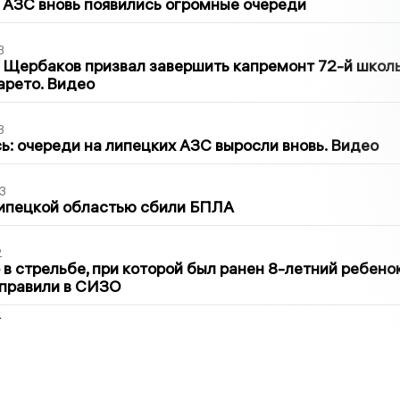
 АЗС вновь появились огромные очереди
3
 Щербаков призвал завершить капремонт 72-й школ
арето. Видео
3
ь: очереди на липецких АЗС выросли вновь. Видео
3
Липецкой областью сбили БПЛА
2
в стрельбе, при которой был ранен 8-летний ребено
тправили в СИЗО
2