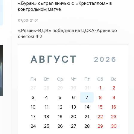
«Буран» сыграл вничью с «Кристаллом» в
контрольном матче
07/08
21:01
«Рязань-ВДВ» победила на ЦСКА-Арене со
счётом 4:2
АВГУСТ
2026
Пн
Вт
Ср
Чт
Пт
Сб
Вс
27
28
29
30
31
1
2
3
4
5
6
7
8
9
10
11
12
13
14
15
16
17
18
19
20
21
22
23
24
25
26
27
28
29
30