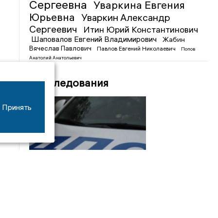
Сергеевна
Уваркина Евгения
Юрьевна
Уваркин Александр
Сергеевич
Итин Юрий Константинович
Шаповалов Евгений Владимирович
Жабин
Вячеслав Павлович
Павлов Евгений Николаевич
Попов
Анатолий Анатольевич
Расследования
Принять
08/06
17:53
16-летний мотоциклист оказался в больнице
после столкновения с «ГАЗом» под Добрым