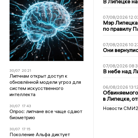
В Липецке на
07/08/2026 12:0
Мэр Липецка
по правилу П
07/08/2026 10:2
Они вернулис
07/08/2026 08:3
В небе над 
30/07
20:21
Липчнам открыт доступ к
обновлённой модели угроз для
06/08/2026 13:1
систем искусственного
Обвиняемого 
интеллекта
в Липецке, о
30/07
17:43
Новости СМИ
Опрос: липчане все чаще сдают
биометрию
30/07
17:15
Поколение Альфа диктует