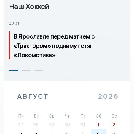
Наш Хоккей
23:31
В Ярославле перед матчем с
«Трактором» поднимут стяг
«Локомотива»
АВГУСТ
2026
Пн
Вт
Ср
Чт
Пт
Сб
Вс
27
28
29
30
31
1
2