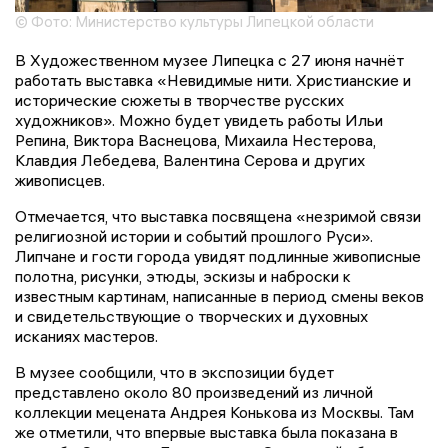
© Фото: Министерство культуры Липецкой области
В Художественном музее Липецка с 27 июня начнёт
работать выставка «Невидимые нити. Христианские и
исторические сюжеты в творчестве русских
художников». Можно будет увидеть работы Ильи
Репина, Виктора Васнецова, Михаила Нестерова,
Клавдия Лебедева, Валентина Серова и других
живописцев.
Отмечается, что выставка посвящена «незримой связи
религиозной истории и событий прошлого Руси».
Липчане и гости города увидят подлинные живописные
полотна, рисунки, этюды, эскизы и наброски к
известным картинам, написанные в период смены веков
и свидетельствующие о творческих и духовных
исканиях мастеров.
В музее сообщили, что в экспозиции будет
представлено около 80 произведений из личной
коллекции мецената Андрея Конькова из Москвы. Там
же отметили, что впервые выставка была показана в