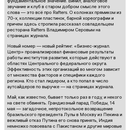
фундаментальное значение. Винил, аналоговое
звучание и клуб в старом добром смысле этого
слова — это всё про Rafters. О колонках прямиком из
70-х, коллекции пластинок, барной хореографии и
причем здесь стропила рассказал совладельцем
ресторана Rafters Владимиром Серовым на
страницах журнала.
Новый номер — новый рейтинг. «Бизнес-журнал.
Центр» проанализировал финансовые результаты
работы институтов развития, которые действуют в
областях Центрального федерального округа.
Эффективность этих организаций во многом зависит
от множества факторов и специфики каждого
региона. Кто стал лидером, а кто попал в число
аутсайдеров по выручке — на страницах журнала.
Май, как известно, бывает только раз в году, и некого
на свете обвинять. Грандиозный парад Победы, 14
мая — загадочное, непротокольное возвращение
бразильского президента Лулы в Москву из Пекина и
вежливый отказ Путина его снова принять, Индия
немножко повоевала с Пакистаном и другие мировые