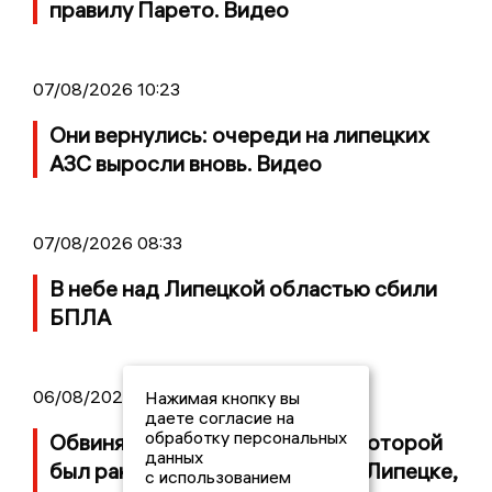
правилу Парето. Видео
07/08/2026 10:23
Они вернулись: очереди на липецких
АЗС выросли вновь. Видео
07/08/2026 08:33
В небе над Липецкой областью сбили
БПЛА
06/08/2026 13:12
Нажимая кнопку вы
даете согласие на
обработку персональных
Обвиняемого в стрельбе, при которой
данных
был ранен 8-летний ребенок в Липецке,
с использованием