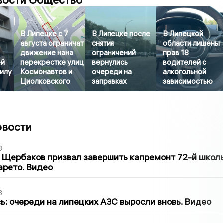
вости Общество
В Липецке с 7
В Липецке после
В Липецкой
августа ограничат
снятия
области лишены
движение нана
ограничений
прав 18
-й
перекрестке улиц
вернулись
водителей с
вилу
Космонавтов и
очереди на
алкогольной
Циолковского
заправках
зависимостью
овости
3
 Щербаков призвал завершить капремонт 72-й школ
арето. Видео
3
ь: очереди на липецких АЗС выросли вновь. Видео