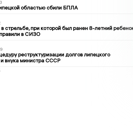
3
Липецкой областью сбили БПЛА
2
в стрельбе, при которой был ранен 8-летний ребено
тправили в СИЗО
39
цедуру реструктуризации долгов липецкого
 и внука министра СССР
2