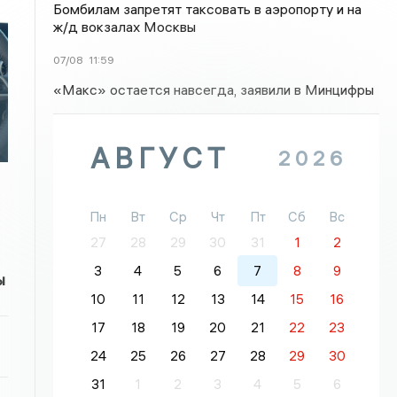
Бомбилам запретят таксовать в аэропорту и на
ж/д вокзалах Москвы
07/08
11:59
«Макс» остается навсегда, заявили в Минцифры
АВГУСТ
2026
Пн
Вт
Ср
Чт
Пт
Сб
Вс
27
28
29
30
31
1
2
3
4
5
6
7
8
9
ы
10
11
12
13
14
15
16
17
18
19
20
21
22
23
24
25
26
27
28
29
30
31
1
2
3
4
5
6