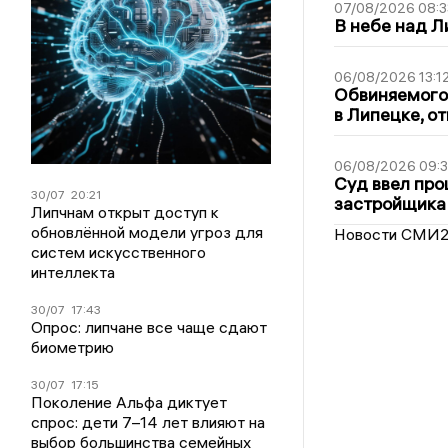
07/08/2026 08:3
В небе над 
06/08/2026 13:1
Обвиняемого 
в Липецке, о
06/08/2026 09:
Суд ввел про
30/07
20:21
застройщика
Липчнам открыт доступ к
обновлённой модели угроз для
Новости СМИ
систем искусственного
интеллекта
30/07
17:43
Опрос: липчане все чаще сдают
биометрию
30/07
17:15
Поколение Альфа диктует
спрос: дети 7–14 лет влияют на
выбор большинства семейных