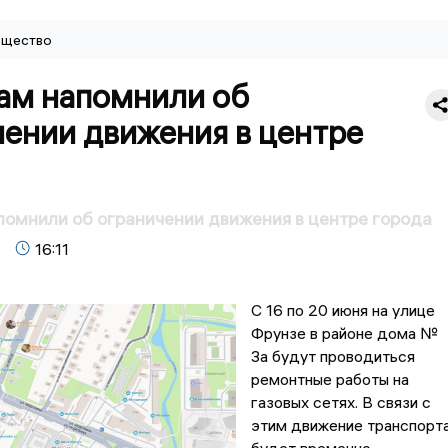
щество
ам напомнили об
чении движения в центре
омнили об ограничении движения в центре города
16:11
С 16 по 20 июня на улице
Фрунзе в районе дома №
3а будут проводиться
ремонтные работы на
газовых сетях. В связи с
этим движение транспорт