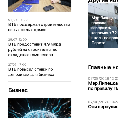
Другие но
Мэр Липецка
04/08
15:00
призвал
ВТБ поддержал строительство
завершить
новых жилых домов
капремонт 72
школы по пра
28/07
12:00
Парето
ВТБ предоставит 4,9 млрд
рублей на строительство
складских комплексов
27/07
17:00
Главные н
ВТБ повысил ставки по
депозитам для бизнеса
07/08/2026 12:0
Мэр Липецка
по правилу П
Бизнес
07/08/2026 10:2
Они вернулис