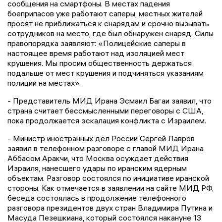
сообщения на смартфоны. В местах падения
боеприпасов уже работают саперы, местных жителей
просят не приближаться к снарядам и срочно вызывать
сотрудников на место, где был обнаружен снаряд. Силы
правопорядка заявляют: «Полицейские саперы в
настоящее время работают над изоляцией мест
крушения. Мы просим общественность держаться
подальше от мест крушения и подчиняться указаниям
полиции на местах».
- Представитель МИД Ирана Эсмаил Багаи заявил, что
страна считает бессмысленными переговоры с США,
пока продолжается эскалация конфликта с Израилем.
- Министр иностранных дел России Сергей Лавров
заявил в телефонном разговоре с главой МИД Ирана
Аббасом Аракчи, что Москва осуждает действия
Израиля, нанесшего удары по иранским ядерным
объектам. Разговор состоялся по инициативе иранской
стороны. Как отмечается в заявлении на сайте МИД РФ,
беседа состоялась в продолжение телефонного
разговора президентов двух стран Владимира Путина и
Масуда Пезешкиана, который состоялся накануне 13