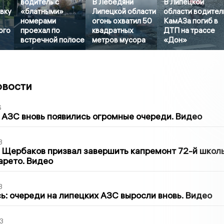
водитель с
В Лебедяни
В Липецкой
вку
«блатными»
Липецкой области
области водител
номерами
огонь охватил 50
КамАЗа погиб в
ого
проехал по
квадратных
ДТП на трассе
встречной полосе
метров мусора
«Дон»
овости
6
 АЗС вновь появились огромные очереди. Видео
3
 Щербаков призвал завершить капремонт 72-й школ
арето. Видео
3
ь: очереди на липецких АЗС выросли вновь. Видео
3