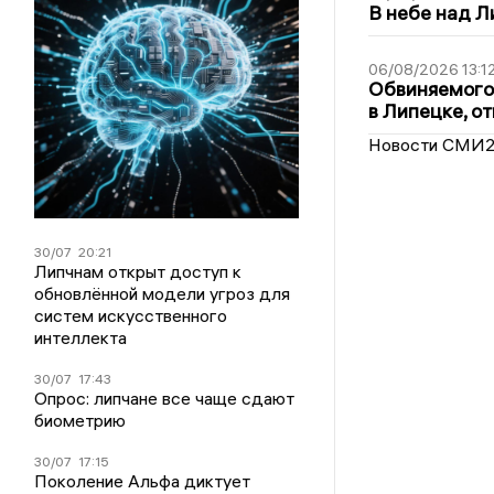
В небе над 
06/08/2026 13:1
Обвиняемого 
в Липецке, о
Новости СМИ
30/07
20:21
Липчнам открыт доступ к
обновлённой модели угроз для
систем искусственного
интеллекта
30/07
17:43
Опрос: липчане все чаще сдают
биометрию
30/07
17:15
Поколение Альфа диктует