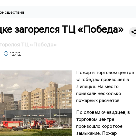
оисшествия
цке загорелся ТЦ «Победа»
агорелся ТЦ «Победа»
12:12
Пожар в торговом центре
«Победа» произошёл в
Липецке. На место
приехали несколько
пожарных расчётов.
По словам очевидцев, в
торговом центре
произошло короткое
замыкание. Пожар