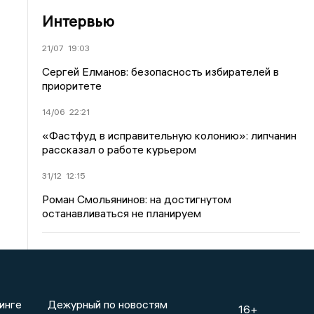
Интервью
21/07
19:03
Сергей Елманов: безопасность избирателей в
приоритете
14/06
22:21
«Фастфуд в исправительную колонию»: липчанин
рассказал о работе курьером
31/12
12:15
Роман Смольянинов: на достигнутом
останавливаться не планируем
инге
Дежурный по новостям
16+