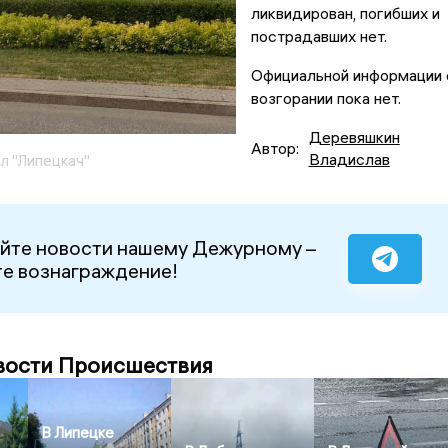
ликвидирован, погибших и
пострадавших нет.
Официальной информации 
возгорании пока нет.
Деревяшкин
Автор:
Владислав
л "Липецкач"
йте новости нашему Дежурному –
е вознаграждение!
вости Происшествия
В Липецке