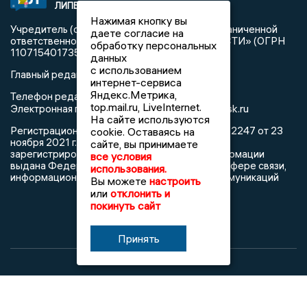
ЛИПЕЦКА
«Новости Липецка»
Нажимая кнопку вы
Учредитель (соучредители): Общество с ограниченной
даете согласие на
ответственностью «РЕГИОНАЛЬНЫЕ НОВОСТИ» (ОГРН
обработку персональных
1107154017354)
данных
с использованием
Главный редактор: Герцог Е.Г.
интернет-сервиса
Яндекс.Метрика,
Телефон редакции: +7 903 699 9427
top.mail.ru, LiveInternet.
info@newslipetsk.ru
Электронная почта редакции:
На сайте используются
Регистрационный номер: серия Эл № ФС77-82247 от 23
cookie. Оставаясь на
ноября 2021 г. согласно выписке из реестра
сайте, вы принимаете
зарегистрированных средств массовой информации
все условия
выдана Федеральной службой по надзору в сфере связи,
использования.
информационных технологий и массовых коммуникаций
Вы можете
настроить
или
отклонить и
покинуть сайт
Принять
При использовании любого материала с данного сайта
гиперссылка на Сетевое издание «Новости Липецка»
обязательна.