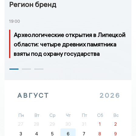
Регион бренд
19:00
Археологические открытия в Липецкой
области: четыре древних памятника
взяты под охрану государства
АВГУСТ
2026
Пн
Вт
Ср
Чт
Пт
Сб
Вс
27
28
29
30
31
1
2
3
4
5
6
7
8
9