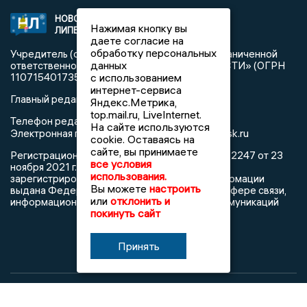
НОВОСТИ
2021 © NEWSLIPETSK.RU | СИ
Нажимая кнопку вы
ЛИПЕЦКА
«Новости Липецка»
даете согласие на
обработку персональных
Учредитель (соучредители): Общество с ограниченной
данных
ответственностью «РЕГИОНАЛЬНЫЕ НОВОСТИ» (ОГРН
с использованием
1107154017354)
интернет-сервиса
Главный редактор: Герцог Е.Г.
Яндекс.Метрика,
top.mail.ru, LiveInternet.
Телефон редакции: +7 903 699 9427
На сайте используются
info@newslipetsk.ru
Электронная почта редакции:
cookie. Оставаясь на
сайте, вы принимаете
Регистрационный номер: серия Эл № ФС77-82247 от 23
все условия
ноября 2021 г. согласно выписке из реестра
использования.
зарегистрированных средств массовой информации
Вы можете
настроить
выдана Федеральной службой по надзору в сфере связи,
или
отклонить и
информационных технологий и массовых коммуникаций
покинуть сайт
Принять
При использовании любого материала с данного сайта