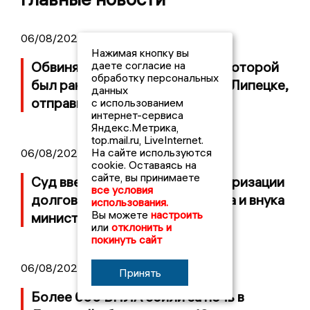
06/08/2026 13:12
Нажимая кнопку вы
даете согласие на
Обвиняемого в стрельбе, при которой
обработку персональных
был ранен 8-летний ребенок в Липецке,
данных
отправили в СИЗО
с использованием
интернет-сервиса
Яндекс.Метрика,
top.mail.ru, LiveInternet.
На сайте используются
06/08/2026 09:39
cookie. Оставаясь на
сайте, вы принимаете
Суд ввел процедуру реструктуризации
все условия
долгов липецкого застройщика и внука
использования.
Вы можете
настроить
министра СССР
или
отклонить и
покинуть сайт
06/08/2026 09:01
Принять
Более 600 БПЛА сбили за ночь в