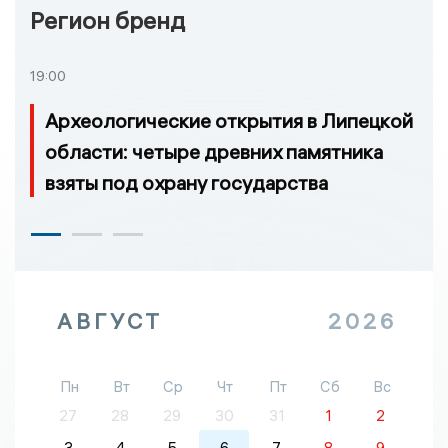
Регион бренд
19:00
Археологические открытия в Липецкой
области: четыре древних памятника
взяты под охрану государства
АВГУСТ
2026
Пн
Вт
Ср
Чт
Пт
Сб
Вс
27
28
29
30
31
1
2
3
4
5
6
7
8
9