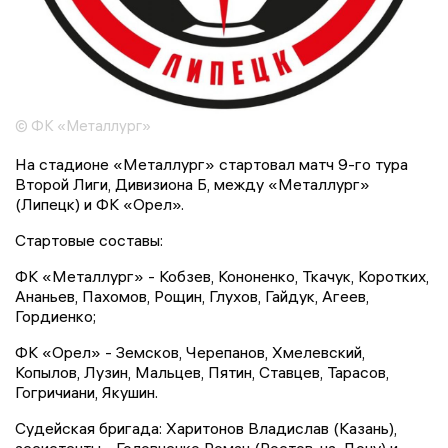
© ФК «Металлург»
На стадионе «Металлург» стартовал матч 9-го тура
Второй Лиги, Дивизиона Б, между «Металлург»
(Липецк) и ФК «Орел».
Стартовые составы:
ФК «Металлург» - Кобзев, Кононенко, Ткачук, Коротких,
Ананьев, Пахомов, Рощин, Глухов, Гайдук, Агеев,
Гордиенко;
ФК «Орел» - Земсков, Черепанов, Хмелевский,
Копылов, Лузин, Мальцев, Пятин, Ставцев, Тарасов,
Гогричиани, Якушин.
Судейская бригада: Харитонов Владислав (Казань),
ассистенты - Головченко Роман (Ростов-на-Дону) и