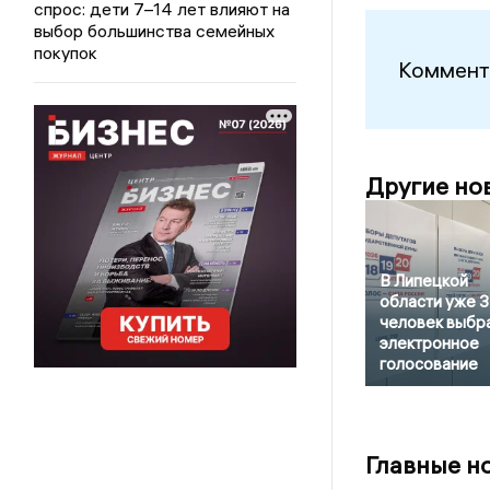
спрос: дети 7–14 лет влияют на
выбор большинства семейных
покупок
Коммент
Другие но
В Липецкой
области уже 
человек выбр
электронное
голосование
Главные н