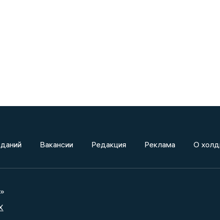
зданий
Вакансии
Редакция
Реклама
О холд
а»
X