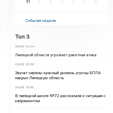
31
1
2
3
4
5
6
События недели
:
Топ 3
08/08
02:04
Липецкой области угрожает ракетная атака
05/08
23:39
е
Звучат сирены: красный уровень угрозы БПЛА
накрыл Липецкую область
04/08
19:36
В липецкой школе №72 рассказали о ситуации с
капремонтом