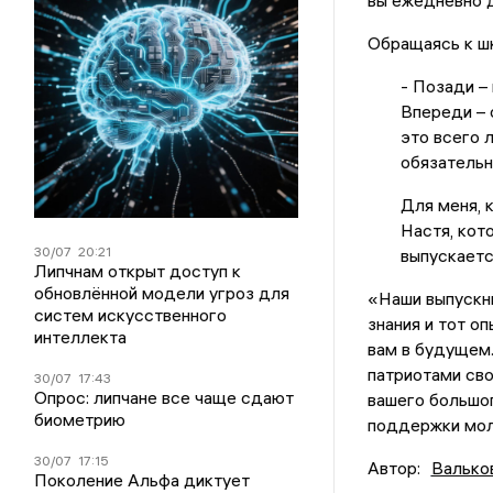
Обращаясь к шк
- Позади –
Впереди – 
это всего 
обязательн
Для меня, 
Настя, кото
30/07
20:21
выпускаетс
Липчнам открыт доступ к
обновлённой модели угроз для
«Наши выпускни
систем искусственного
знания и тот о
интеллекта
вам в будущем.
патриотами сво
30/07
17:43
Опрос: липчане все чаще сдают
вашего большог
биометрию
поддержки мол
30/07
17:15
Автор:
Валько
Поколение Альфа диктует