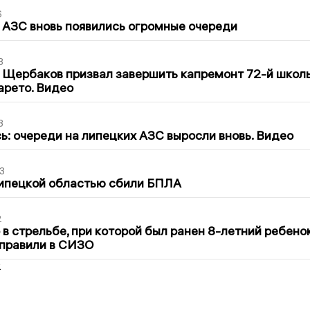
6
 АЗС вновь появились огромные очереди
3
 Щербаков призвал завершить капремонт 72-й школ
арето. Видео
3
ь: очереди на липецких АЗС выросли вновь. Видео
3
Липецкой областью сбили БПЛА
2
в стрельбе, при которой был ранен 8-летний ребено
тправили в СИЗО
2