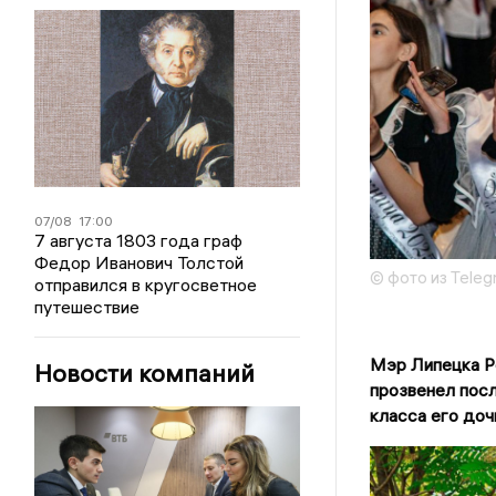
07/08
17:00
7 августа 1803 года граф
Федор Иванович Толстой
© фото из Tele
отправился в кругосветное
путешествие
Мэр Липецка Ро
Новости компаний
прозвенел посл
класса его доч