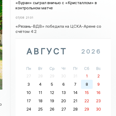
«Буран» сыграл вничью с «Кристаллом» в
контрольном матче
07/08
21:01
«Рязань-ВДВ» победила на ЦСКА-Арене со
счётом 4:2
АВГУСТ
2026
Пн
Вт
Ср
Чт
Пт
Сб
Вс
27
28
29
30
31
1
2
3
4
5
6
7
8
9
10
11
12
13
14
15
16
17
18
19
20
21
22
23
о
24
25
26
27
28
29
30