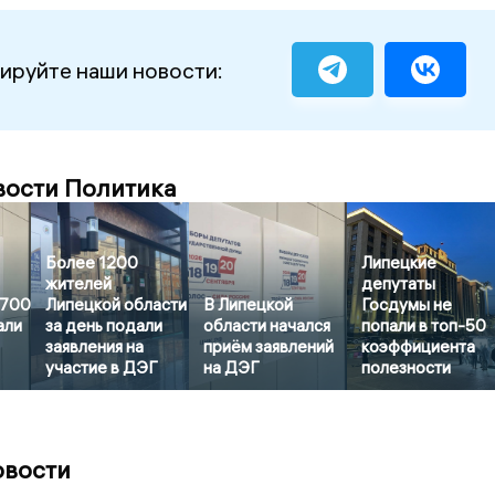
ируйте наши новости:
вости Политика
Более 1200
Липецкие
жителей
депутаты
3700
Липецкой области
В Липецкой
Госдумы не
али
за день подали
области начался
попали в топ-50
заявления на
приём заявлений
коэффициента
участие в ДЭГ
на ДЭГ
полезности
овости