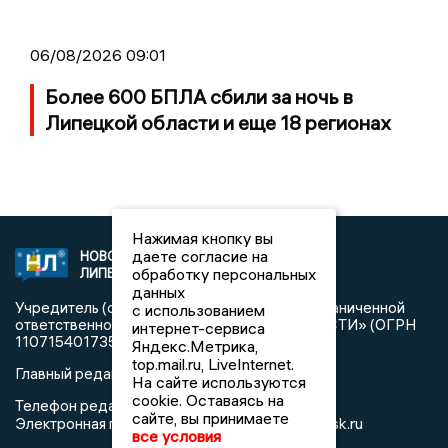
06/08/2026 09:01
Более 600 БПЛА сбили за ночь в
Липецкой области и еще 18 регионах
Нажимая кнопку вы
даете согласие на
НОВОСТИ
2021 © NEWSLIPETSK.RU | СИ
обработку персональных
ЛИПЕЦКА
«Новости Липецка»
данных
Учредитель (соучредители): Общество с ограниченной
с использованием
ответственностью «РЕГИОНАЛЬНЫЕ НОВОСТИ» (ОГРН
интернет-сервиса
1107154017354)
Яндекс.Метрика,
top.mail.ru, LiveInternet.
Главный редактор: Герцог Е.Г.
На сайте используются
cookie. Оставаясь на
Телефон редакции: +7 903 699 9427
сайте, вы принимаете
info@newslipetsk.ru
Электронная почта редакции:
все условия