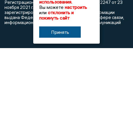
использования.
Регистрационный номер: серия Эл № ФС77-82247 от 23
Вы можете
настроить
ноября 2021 г. согласно выписке из реестра
зарегистрированных средств массовой информации
или
отклонить и
выдана Федеральной службой по надзору в сфере связи,
покинуть сайт
информационных технологий и массовых коммуникаций
Принять
При использовании любого материала с данного сайта
гиперссылка на Сетевое издание «Новости Липецка»
обязательна.
Сообщения на сером фоне размещены на правах рекламы
@mazov
MAX
Написать директору в телеграм
или
О холдинге
Вакансии
Реклама
Дежурный по новостям