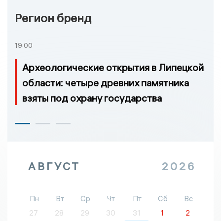
Регион бренд
19:00
Археологические открытия в Липецкой
области: четыре древних памятника
взяты под охрану государства
АВГУСТ
2026
Пн
Вт
Ср
Чт
Пт
Сб
Вс
27
28
29
30
31
1
2