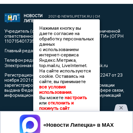
НОВОСТИ
2021 © NEWSLIPETSK.RU | СИ
ЛИПЕЦКА
«Новости Липецка»
Нажимая кнопку вы
Учредитель (соучредители): Общество с ограниченной
даете согласие на
ответственностью «РЕГИОНАЛЬНЫЕ НОВОСТИ» (ОГРН
обработку персональных
1107154017354)
данных
с использованием
Главный редактор: Герцог Е.Г.
интернет-сервиса
Яндекс.Метрика,
Телефон редакции: +7 903 699 9427
top.mail.ru, LiveInternet.
info@newslipetsk.ru
Электронная почта редакции:
На сайте используются
Регистрационный номер: серия Эл № ФС77-82247 от 23
cookie. Оставаясь на
ноября 2021 г. согласно выписке из реестра
сайте, вы принимаете
зарегистрированных средств массовой информации
все условия
выдана Федеральной службой по надзору в сфере связи,
использования.
информационных технологий и массовых коммуникаций
Вы можете
настроить
или
отклонить и
покинуть сайт
Принять