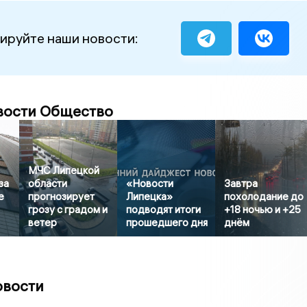
ируйте наши новости:
вости Общество
МЧС Липецкой
за
области
«Новости
Завтра
е
прогнозирует
Липецка»
похолодание до
грозу с градом и
подводят итоги
+18 ночью и +25
ветер
прошедшего дня
днём
овости