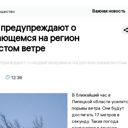
Важная новость
щество
 предупреждают о
ающемся на регион
стом ветре
упреждают о надвигающемся на регион шквалистом
12:36
В ближайший час в
Липецкой области усилят
порывы ветра. Они будут
достигать 17 метров в
секунду. Такая погода
сохранится в течение