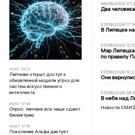
08/08/2026 07:
Два человека
07/08/2026 17:1
В Липецке на
07/08/2026 12:0
Мэр Липецка
по правилу П
30/07
20:21
07/08/2026 10:2
Липчнам открыт доступ к
Они вернулис
обновлённой модели угроз для
систем искусственного
интеллекта
07/08/2026 08:3
В небе над 
30/07
17:43
Новости СМИ
Опрос: липчане все чаще сдают
биометрию
30/07
17:15
Поколение Альфа диктует