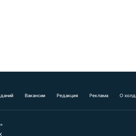
зданий
Вакансии
Редакция
Реклама
О холд
а»
X