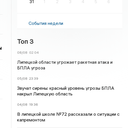
31
1
2
3
4
5
6
События недели
Топ 3
ы
08/08
02:04
Липецкой области угрожает ракетная атака и
БПЛА угроза
05/08
23:39
Звучат сирены: красный уровень угрозы БПЛА
накрыл Липецкую область
04/08
19:36
В липецкой школе №72 рассказали о ситуации с
капремонтом