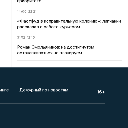
приоритете
14/06
22:21
«Фастфуд в исправительную колонию»: липчанин
рассказал о работе курьером
31/12
12:15
Роман Смольянинов: на достигнутом
останавливаться не планируем
инге
Дежурный по новостям
16+