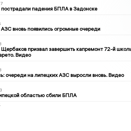
27
 пострадали падения БПЛА в Задонске
6
 АЗС вновь появились огромные очереди
3
 Щербаков призвал завершить капремонт 72-й школ
арето. Видео
3
ь: очереди на липецких АЗС выросли вновь. Видео
3
Липецкой областью сбили БПЛА
2