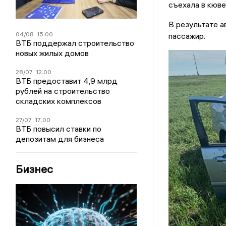
съехала в кюв
В результате а
04/08
15:00
пассажир.
ВТБ поддержал строительство
новых жилых домов
28/07
12:00
ВТБ предоставит 4,9 млрд
рублей на строительство
складских комплексов
27/07
17:00
ВТБ повысил ставки по
депозитам для бизнеса
Бизнес