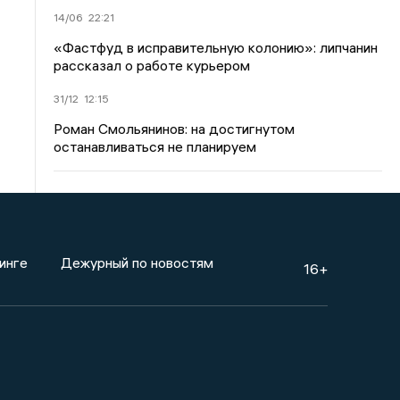
14/06
22:21
«Фастфуд в исправительную колонию»: липчанин
рассказал о работе курьером
31/12
12:15
Роман Смольянинов: на достигнутом
останавливаться не планируем
инге
Дежурный по новостям
16+