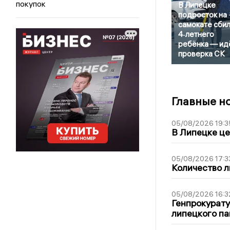
покупок
В Липецке
подросток на
самокате сби
4‑летнего
ребёнка — ид
проверка СК
Главные н
05/08/2026 19:3
В Липецке це
05/08/2026 17:3
Количество л
05/08/2026 16:3
Генпрокурату
липецкого п