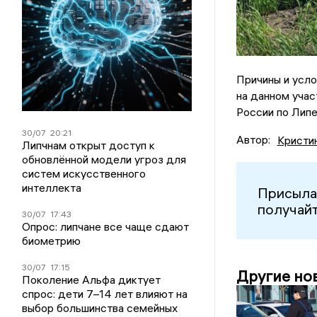
Причины и усло
на данном учас
России по Липе
30/07
20:21
Автор:
Кристи
Липчнам открыт доступ к
обновлённой модели угроз для
систем искусственного
интеллекта
Присыла
получайт
30/07
17:43
Опрос: липчане все чаще сдают
биометрию
30/07
17:15
Другие но
Поколение Альфа диктует
спрос: дети 7–14 лет влияют на
выбор большинства семейных