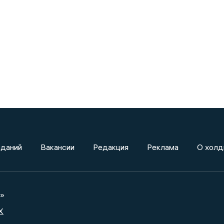
зданий
Вакансии
Редакция
Реклама
О холд
а»
X