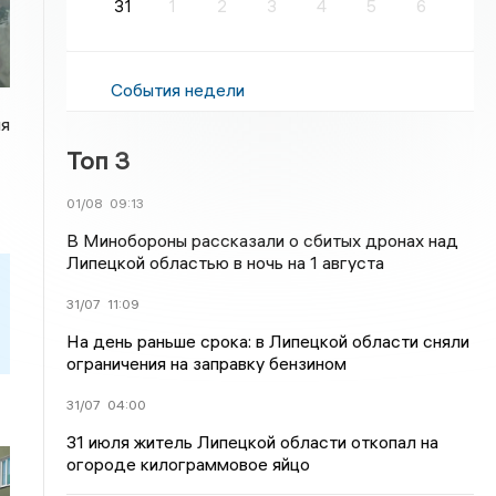
31
1
2
3
4
5
6
События недели
ия
Топ 3
01/08
09:13
В Минобороны рассказали о сбитых дронах над
Липецкой областью в ночь на 1 августа
31/07
11:09
На день раньше срока: в Липецкой области сняли
ограничения на заправку бензином
31/07
04:00
31 июля житель Липецкой области откопал на
огороде килограммовое яйцо