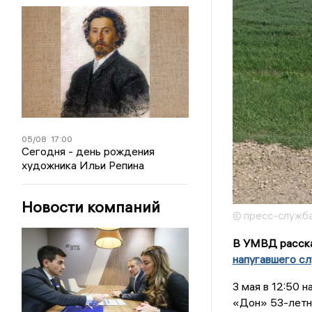
05/08
17:00
Сегодня - день рождения
художника Ильи Репина
Новости компаний
© пресс-служба
В УМВД расска
напугавшего сл
3 мая в 12:50 
«Дон» 53-летня