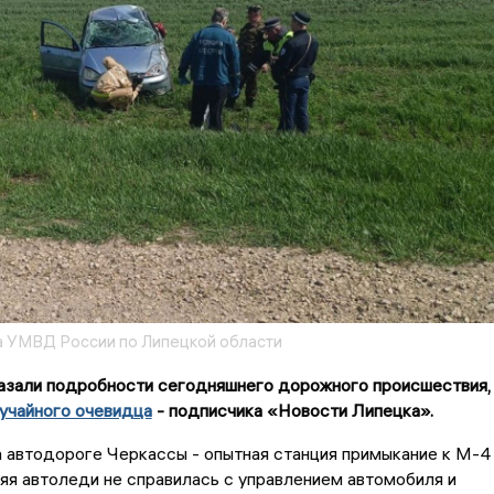
 УМВД России по Липецкой области
зали подробности сегодняшнего дорожного происшествия,
учайного очевидца
- подписчика «Новости Липецка».
на автодороге Черкассы - опытная станция примыкание к М-4
я автоледи не справилась с управлением автомобиля и