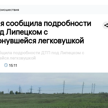
оисшествия
я сообщила подробности
д Липецком с
рнувшейся легковушкой
бщила подробности ДТП под Липецком с
ейся легковушкой
15:11