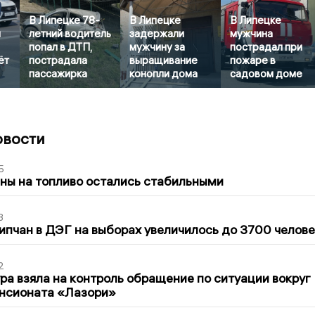
В Липецке 78-
В Липецке
В Липецке
л
летний водитель
задержали
мужчина
попал в ДТП,
мужчину за
пострадал при
ёт
пострадала
выращивание
пожаре в
пассажирка
конопли дома
садовом доме
овости
5
ны на топливо остались стабильными
3
ипчан в ДЭГ на выборах увеличилось до 3700 челове
2
ра взяла на контроль обращение по ситуации вокруг
ансионата «Лазори»