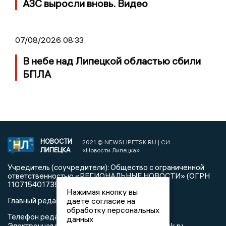
АЗС выросли вновь. Видео
07/08/2026 08:33
В небе над Липецкой областью сбили
БПЛА
НОВОСТИ
2021 © NEWSLIPETSK.RU | СИ
ЛИПЕЦКА
«Новости Липецка»
Учредитель (соучредители): Общество с ограниченной
ответственностью «РЕГИОНАЛЬНЫЕ НОВОСТИ» (ОГРН
1107154017354)
Нажимая кнопку вы
Главный редактор: Герцог Е.Г.
даете согласие на
обработку персональных
Телефон редакции: +7 903 699 9427
данных
info@newslipetsk.ru
Электронная почта редакции: