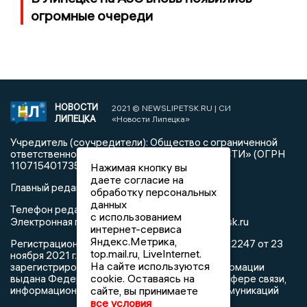
огромные очереди
НОВОСТИ
2021 © NEWSLIPETSK.RU | СИ
ЛИПЕЦКА
«Новости Липецка»
Учредитель (соучредители): Общество с ограниченной
ответственностью «РЕГИОНАЛЬНЫЕ НОВОСТИ» (ОГРН
1107154017354)
Нажимая кнопку вы
даете согласие на
Главный редактор: Герцог Е.Г.
обработку персональных
данных
Телефон редакции: +7 903 699 9427
с использованием
info@newslipetsk.ru
Электронная почта редакции:
интернет-сервиса
Яндекс.Метрика,
Регистрационный номер: серия Эл № ФС77-82247 от 23
top.mail.ru, LiveInternet.
ноября 2021 г. согласно выписке из реестра
На сайте используются
зарегистрированных средств массовой информации
cookie. Оставаясь на
выдана Федеральной службой по надзору в сфере связи,
информационных технологий и массовых коммуникаций
сайте, вы принимаете
все условия