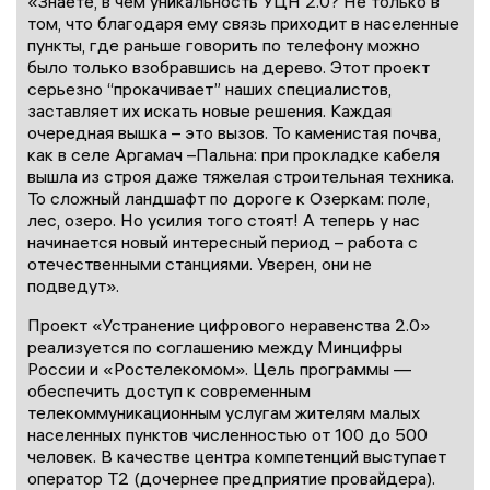
«Знаете, в чем уникальность УЦН 2.0? Не только в
том, что благодаря ему связь приходит в населенные
пункты, где раньше говорить по телефону можно
было только взобравшись на дерево. Этот проект
серьезно “прокачивает” наших специалистов,
заставляет их искать новые решения. Каждая
очередная вышка – это вызов. То каменистая почва,
как в селе Аргамач –Пальна: при прокладке кабеля
вышла из строя даже тяжелая строительная техника.
То сложный ландшафт по дороге к Озеркам: поле,
лес, озеро. Но усилия того стоят! А теперь у нас
начинается новый интересный период – работа с
отечественными станциями. Уверен, они не
подведут».
Проект «Устранение цифрового неравенства 2.0»
реализуется по соглашению между Минцифры
России и «Ростелекомом». Цель программы —
обеспечить доступ к современным
телекоммуникационным услугам жителям малых
населенных пунктов численностью от 100 до 500
человек. В качестве центра компетенций выступает
оператор T2 (дочернее предприятие провайдера).