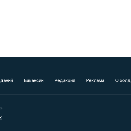
зданий
Вакансии
Редакция
Реклама
О холд
а»
X