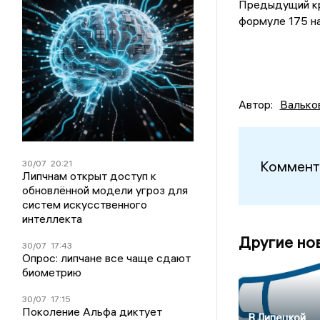
Предыдущий кр
формуле 175 на
Автор:
Валько
Коммент
30/07
20:21
Липчнам открыт доступ к
обновлённой модели угроз для
систем искусственного
интеллекта
Другие но
30/07
17:43
Опрос: липчане все чаще сдают
биометрию
30/07
17:15
Поколение Альфа диктует
В Липецкой