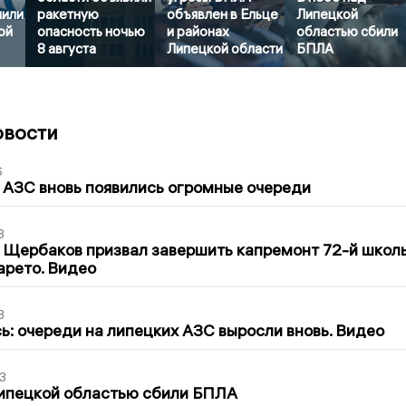
нили
ракетную
объявлен в Ельце
Липецкой
ой
опасность ночью
и районах
областью сбили
8 августа
Липецкой области
БПЛА
овости
6
 АЗС вновь появились огромные очереди
3
 Щербаков призвал завершить капремонт 72-й школ
арето. Видео
3
ь: очереди на липецких АЗС выросли вновь. Видео
3
Липецкой областью сбили БПЛА