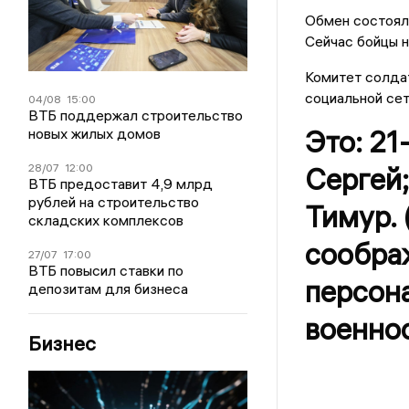
Обмен состоял
Сейчас бойцы н
Комитет солдат
социальной сет
04/08
15:00
ВТБ поддержал строительство
новых жилых домов
Это: 21
28/07
12:00
Сергей;
ВТБ предоставит 4,9 млрд
рублей на строительство
Тимур.
складских комплексов
сообра
27/07
17:00
ВТБ повысил ставки по
персон
депозитам для бизнеса
военно
Бизнес