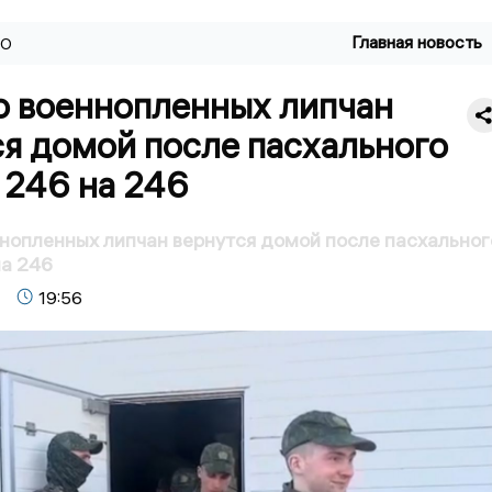
Главная новость
ВО
о военнопленных липчан
я домой после пасхального
 246 на 246
нопленных липчан вернутся домой после пасхальног
а 246
19:56