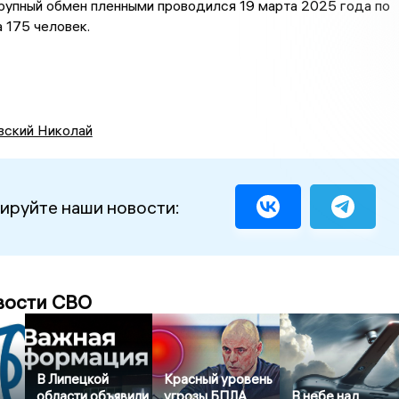
упный обмен пленными проводился 19 марта 2025 года по
 175 человек.
вский Николай
ируйте наши новости:
вости СВО
В Липецкой
Красный уровень
области объявили
угрозы БПЛА
В небе над