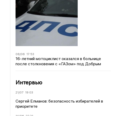
08/06
17:53
16-летний мотоциклист оказался в больнице
после столкновения с «ГАЗом» под Добрым
Интервью
21/07
19:03
Сергей Елманов: безопасность избирателей в
приоритете
14/06
22:21