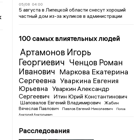
05/08
04:00
5 августа в Липецкой области снесут хороший
частный дом из-за жуликов в администрации
к
100 самых влиятельных людей
Артамонов Игорь
Георгиевич
Ченцов Роман
Иванович
Маркова Екатерина
Сергеевна
Уваркина Евгения
Юрьевна
Уваркин Александр
Сергеевич
Итин Юрий Константинович
Шаповалов Евгений Владимирович
Жабин
Вячеслав Павлович
Павлов Евгений Николаевич
Попов
Анатолий Анатольевич
Расследования