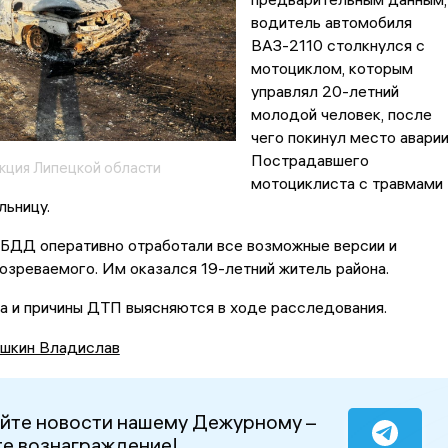
водитель автомобиля
ВАЗ-2110 столкнулся с
мотоциклом, которым
управлял 20-летний
молодой человек, после
чего покинул место аварии
Пострадавшего
кция Липецкой области
мотоциклиста с травмами
льницу.
БДД оперативно отработали все возможные версии и
зреваемого. Им оказался 19-летний житель района.
а и причины ДТП выясняются в ходе расследования.
шкин Владислав
йте новости нашему Дежурному –
е вознаграждение!