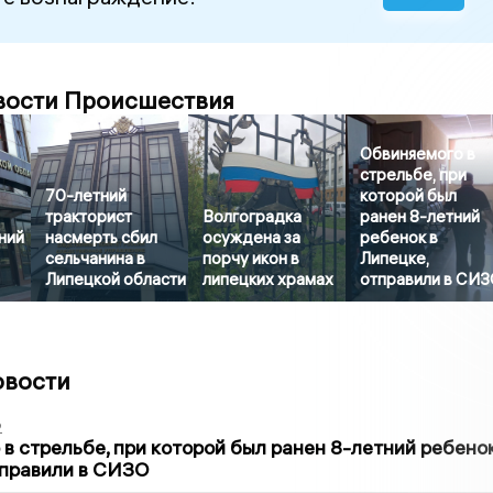
вости Происшествия
Обвиняемого в
стрельбе, при
70-летний
которой был
тракторист
Волгоградка
ранен 8-летний
ний
насмерть сбил
осуждена за
ребенок в
сельчанина в
порчу икон в
Липецке,
Липецкой области
липецких храмах
отправили в СИ
овости
2
в стрельбе, при которой был ранен 8-летний ребено
тправили в СИЗО