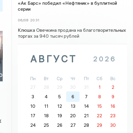
«Ак Барс» победил «Нефтяник» в буллитной
серии
06/08
20:31
Клюшка Овечкина продана на благотворительных
торгах за 940 тысяч рублей
АВГУСТ
2026
ЗО
Пн
Вт
Ср
Чт
Пт
Сб
Вс
27
28
29
30
31
1
2
3
4
5
6
7
8
9
10
11
12
13
14
15
16
17
18
19
20
21
22
23
к
24
25
26
27
28
29
30