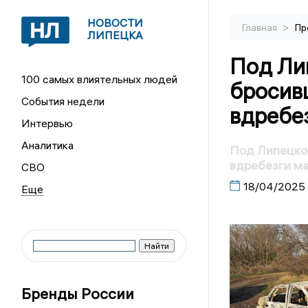
НОВОСТИ
>
Главная
Пр
ЛИПЕЦКА
Под Ли
100 самых влиятельных людей
бросив
События недели
вдребе
Интервью
Аналитика
Под Липецко
вдребезги м
СВО
18/04/2025
Бренды России