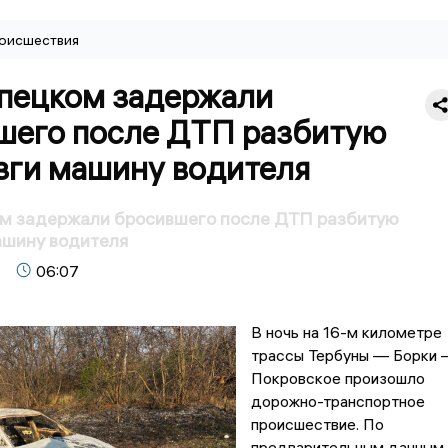
оисшествия
пецком задержали
шего после ДТП разбитую
зги машину водителя
м задержали бросившего после ДТП разбитую
ашину водителя
06:07
В ночь на 16-м километре
трассы Тербуны — Борки
Покровское произошло
дорожно-транспортное
происшествие. По
предварительным данным,