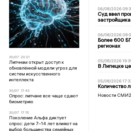
06/08/2026 09:
Суд ввел про
застройщика
06/08/2026 09:0
Более 600 БП
регионах
30/07
20:21
05/08/2026 19:3
Липчнам открыт доступ к
В Липецке це
обновлённой модели угроз для
систем искусственного
интеллекта
05/08/2026 17:3
Количество л
30/07
17:43
Новости СМИ
Опрос: липчане все чаще сдают
биометрию
30/07
17:15
Поколение Альфа диктует
спрос: дети 7–14 лет влияют на
выбор большинства семейных