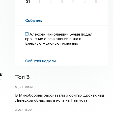
31
1
2
3
4
5
6
События
:
Алексей Николаевич Бунин подал
прошение о зачислении сына в
Елецкую мужскую гимназию
События недели
к
Топ 3
01/08
09:13
В Минобороны рассказали о сбитых дронах над
Липецкой областью в ночь на 1 августа
31/07
11:09