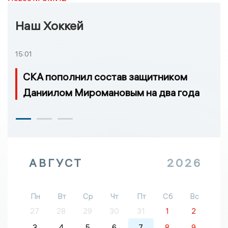
Наш Хоккей
15:01
СКА пополнил состав защитником
Даниилом Миромановым на два года
АВГУСТ
2026
Пн
Вт
Ср
Чт
Пт
Сб
Вс
27
28
29
30
31
1
2
3
4
5
6
7
8
9