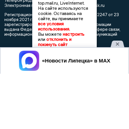
Телефон редакции: +7 903 699 9427
top.mail.ru, LiveInternet.
info@newslipetsk.ru
Электронная почта редакции:
На сайте используются
cookie. Оставаясь на
Регистрационный номер: серия Эл № ФС77-82247 от 23
сайте, вы принимаете
ноября 2021 г. согласно выписке из реестра
все условия
зарегистрированных средств массовой информации
использования.
выдана Федеральной службой по надзору в сфере связи,
Вы можете
настроить
информационных технологий и массовых коммуникаций
или
отклонить и
покинуть сайт
Принять
При использовании любого материала с данного сайта
гиперссылка на Сетевое издание «Новости Липецка»
обязательна.
Сообщения на сером фоне размещены на правах рекламы
@mazov
MAX
Написать директору в телеграм
или
О холдинге
Вакансии
Реклама