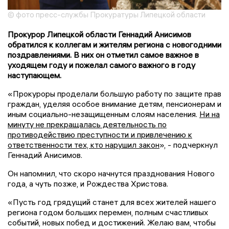
© фото пресс-службы Прокуратуры Липецкой области
Прокурор Липецкой области Геннадий Анисимов
обратился к коллегам и жителям региона с новогодними
поздравлениями. В них он отметил самое важное в
уходящем году и пожелал самого важного в году
наступающем.
«Прокуроры проделали большую работу по защите прав
граждан, уделяя особое внимание детям, пенсионерам и
иным социально-незащищенным слоям населения.
Ни на
минуту не прекращалась деятельность по
противодействию преступности и привлечению к
ответственности тех, кто нарушил закон
», - подчеркнул
Геннадий Анисимов.
Он напомнил, что скоро начнутся празднования Нового
года, а чуть позже, и Рождества Христова.
«Пусть год грядущий станет для всех жителей нашего
региона годом больших перемен, полным счастливых
событий, новых побед и достижений. Желаю вам, чтобы