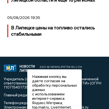
05/08/2026 19:35
В Липецке цены на топливо остались
стабильными
НОВОСТИ
2021 © NEWSLIPETSK.RU | СИ
ЛИПЕЦКА
«Новости Липецка»
Нажимая кнопку вы
Учредитель (соучредители): Общество с ограниченной
даете согласие на
ответственностью «РЕГИОНАЛЬНЫЕ НОВОСТИ» (ОГРН
обработку персональных
1107154017354)
данных
с использованием
Главный редактор: Герцог Е.Г.
интернет-сервиса
Яндекс.Метрика,
Телефон редакции: +7 903 699 9427
top.mail.ru, LiveInternet.
info@newslipetsk.ru
Электронная почта редакции: