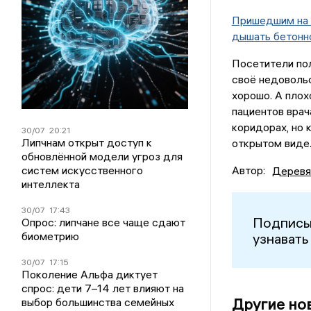
Пришедшим на 
дышать бетонн
Посетители пол
своё недовольс
хорошо. А плох
пациентов врач
коридорах, но 
30/07
20:21
Липчнам открыт доступ к
открытом виде
обновлённой модели угроз для
Автор:
систем искусственного
Деревя
интеллекта
30/07
17:43
Подписы
Опрос: липчане все чаще сдают
биометрию
узнавать
30/07
17:15
Поколение Альфа диктует
спрос: дети 7–14 лет влияют на
Другие но
выбор большинства семейных