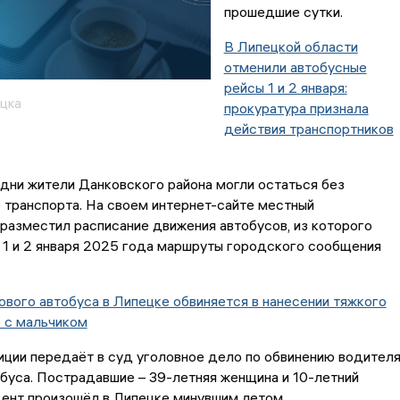
прошедшие сутки.
В Липецкой области
отменили автобусные
рейсы 1 и 2 января:
цка
прокуратура признала
действия транспортников
дни жители Данковского района могли остаться без
 транспорта. На своем интернет-сайте местный
разместил расписание движения автобусов, из которого
 1 и 2 января 2025 года маршруты городского сообщения
вого автобуса в Липецке обвиняется в нанесении тяжкого
 с мальчиком
ции передаёт в суд уголовное дело по обвинению водител
буса. Пострадавшие – 39-летняя женщина и 10-летний
дент произошёл в Липецке минувшим летом.