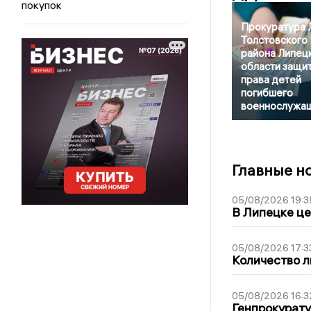
покупок
Прокуратура 
Толстовского
района Липец
области защи
права детей
погибшего
военнослужа
Главные н
05/08/2026 19:3
В Липецке це
05/08/2026 17:3
Количество л
05/08/2026 16:3
Генпрокурату