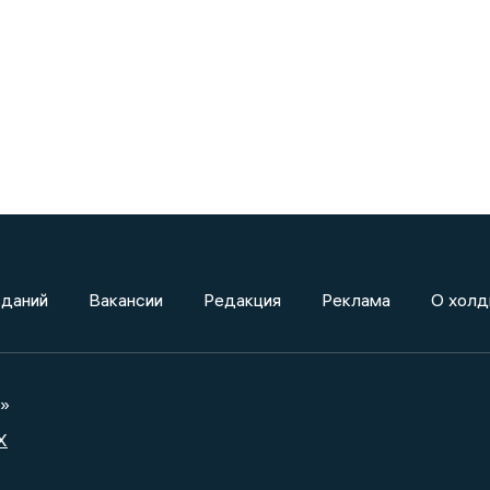
зданий
Вакансии
Редакция
Реклама
О холд
а»
X