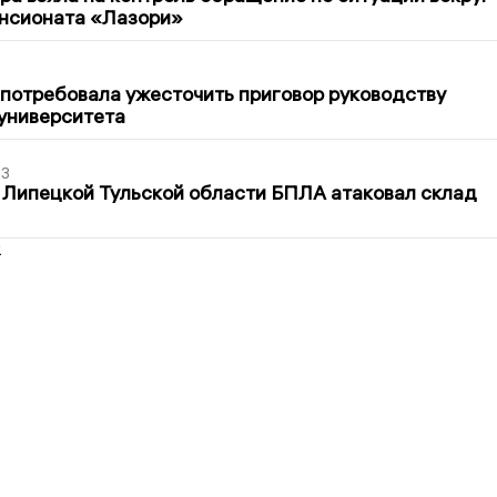
ансионата «Лазори»
1
потребовала ужесточить приговор руководству
университета
03
 Липецкой Тульской области БПЛА атаковал склад
2