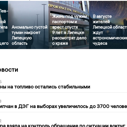
Лев-
Жизнь под чужим
В августе
кой
паспортом и
жителей
тила
Аномально густой
арест спустя
Липецкой област
туман накроет
9 лет: в Липецке
ждут
Липецкую
рассмотрят дело
астрономически
щего
область
о краже
чудеса
овости
5
ны на топливо остались стабильными
3
ипчан в ДЭГ на выборах увеличилось до 3700 челове
2
ра взяла на контроль обращение по ситуации вокруг