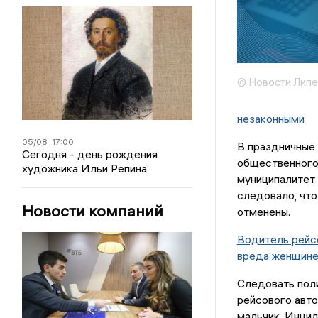
© Новости Липе
незаконными
05/08
17:00
В праздничные 
Сегодня - день рождения
общественного
художника Ильи Репина
муниципалитет 
следовало, что
Новости компаний
отменены.
Водитель рейсо
вреда женщине
Следовать поли
рейсового авто
мальчик. Инци