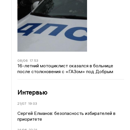
08/06
17:53
16-летний мотоциклист оказался в больнице
после столкновения с «ГАЗом» под Добрым
Интервью
21/07
19:03
Сергей Елманов: безопасность избирателей в
приоритете
14/06
22:21