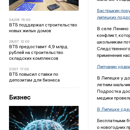
Бастрыкин пору
липецких подр
04/08
15:00
ВТБ поддержал строительство
В селе Ленино 
новых жилых домов
конфликт, кото
школьникам по
28/07
12:00
ВТБ предоставит 4,9 млрд
Следственного 
рублей на строительство
применения нас
складских комплексов
Липчанин удар
27/07
17:00
ВТБ повысил ставки по
В Липецке у до
депозитам для бизнеса
летним мальчик
Подростка дост
Бизнес
медики провели
В Липецке сдел
Бесплатными бу
о новогодних п