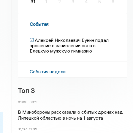
31
1
2
3
4
5
6
События
:
Алексей Николаевич Бунин подал
прошение о зачислении сына в
Елецкую мужскую гимназию
События недели
Топ 3
01/08
09:13
В Минобороны рассказали о сбитых дронах над
Липецкой областью в ночь на 1 августа
31/07
11:09