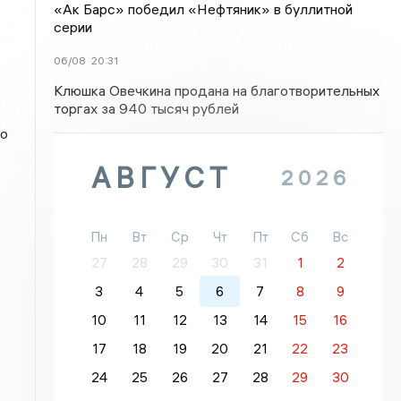
«Ак Барс» победил «Нефтяник» в буллитной
серии
06/08
20:31
Клюшка Овечкина продана на благотворительных
торгах за 940 тысяч рублей
но
АВГУСТ
2026
Пн
Вт
Ср
Чт
Пт
Сб
Вс
27
28
29
30
31
1
2
3
4
5
6
7
8
9
10
11
12
13
14
15
16
17
18
19
20
21
22
23
24
25
26
27
28
29
30