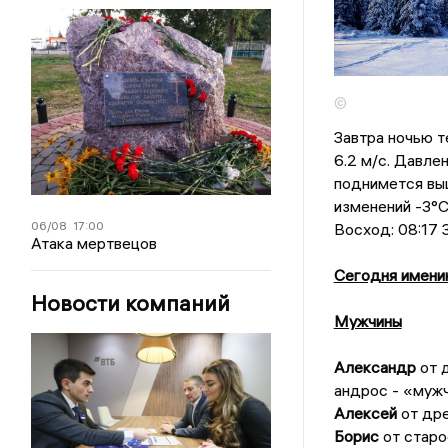
©
Завтра ночью т
6.2 м/с. Давле
поднимется выш
изменений -3°C
06/08
17:00
Восход: 08:17 З
Атака мертвецов
Сегодня имени
Новости компаний
Мужчины
Александр
от 
андрос - «муж
Алексей
от дре
Борис
от старо