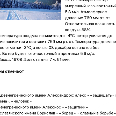
умеренный, юго-восточны
5.8 м/с. Атмосферное
давление 760 мм рт. ст.
Относительная влажность
воздуха 88%.
емпература воздуха понизится до -4°C, ветер усилится до
ние понизится и составит 759 мм рт. ст. Температура днем не
е отметки -3°C, a ночью 08 декабря останется без
. Ветер будет юго-восточный в пределах 5.6 м/с.
аход: 16:08 Долгота дня: 7 ч. 51 мин.
ны отмечают
древнегреческого имени Александрос: алекс - «защищать» 
чина», «человек»
внегреческого имени Алексиос - «защитник»
славянского имени Борислав - «борец», «славный в борьбе»