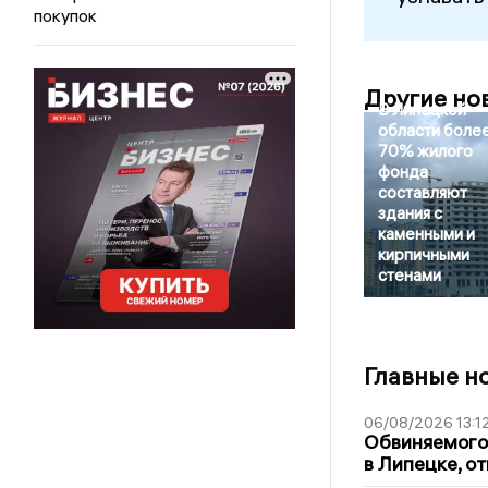
покупок
Другие но
В Липецкой
области боле
70% жилого
фонда
составляют
здания с
каменными и
кирпичными
стенами
Главные н
06/08/2026 13:1
Обвиняемого 
в Липецке, о