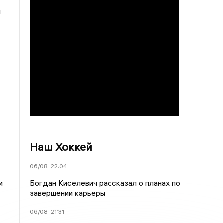
й
Наш Хоккей
06/08
22:04
Богдан Киселевич рассказал о планах по
и
завершении карьеры
06/08
21:31