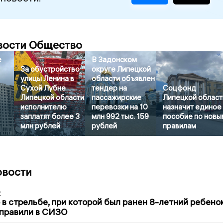
вости Общество
е
В Задонском
За обустройство
округе Липецкой
улицы Ленина в
области объявлен
Сухой Лубне
тендер на
Соцфонд
Липецкой области
пассажирские
Липецкой област
исполнителю
перевозки на 10
назначит единое
заплатят более 3
млн 992 тыс. 159
пособие по новы
млн рублей
рублей
правилам
овости
2
в стрельбе, при которой был ранен 8-летний ребено
тправили в СИЗО