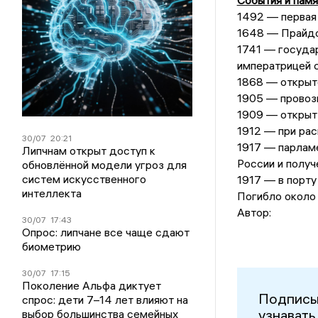
События и памя
1492 — первая 
1648 — Прайдов
1741 — государ
императрицей с
1868 — открыт
1905 — провоз
1909 — открыт 
1912 — при рас
30/07
20:21
1917 — парламе
Липчнам открыт доступ к
России и получ
обновлённой модели угроз для
систем искусственного
1917 — в порту
интеллекта
Погибло около
Автор:
30/07
17:43
Опрос: липчане все чаще сдают
биометрию
30/07
17:15
Поколение Альфа диктует
Подписы
спрос: дети 7–14 лет влияют на
узнавать
выбор большинства семейных