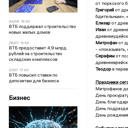
от тюркского 
Григорий
от дре
бдительным», 
04/08
15:00
Елизар
от древ
ВТБ поддержал строительство
Иван
от древне
новых жилых домов
древнеиудейск
Митрофан
от д
28/07
12:00
ВТБ предоставит 4,9 млрд
- «показывать, 
рублей на строительство
Серафим
от по
складских комплексов
древнееврейск
Теодор
в перев
27/07
17:00
ВТБ повысил ставки по
депозитам для бизнеса
Праздники сег
Митрофанов д
День прокурату
Бизнес
День благодар
День подразде
День рождения