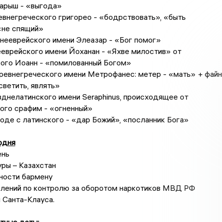
барыш - «выгода»
внегреческого григорео - «бодрствовать», «быть
«не спящий»
нееврейского имени Элеазар - «Бог помог»
еврейского имени Йоханан - «Яхве милостив» от
ого Иоанн - «помилованный Богом»
ревнегреческого имени Метрофанес: метер - «мать» + фай
светить, являть»
зднелатинского имени Seraphinus, происходящее от
ого срафим - «огненный»
оде с латинского - «дар Божий», «посланник Бога»
одня
ень
ры – Казахстан
ности бармену
лений по контролю за оборотом наркотиков МВД РФ
 Санта-Клауса.