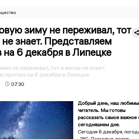
щество
овую зиму не переживал, тот
 не знает. Представляем
 на 6 декабря в Липецке
иму не переживал, тот и весны не знает.
 прогноз на 6 декабря в Липецке
07:30
Добрый день, наш любимы
читатель. Мы готовы
рассказать самое важное 
сегодняшнем дне.
Сегодня 6 декабря, погод
-3°C. Пасмурно, ветер