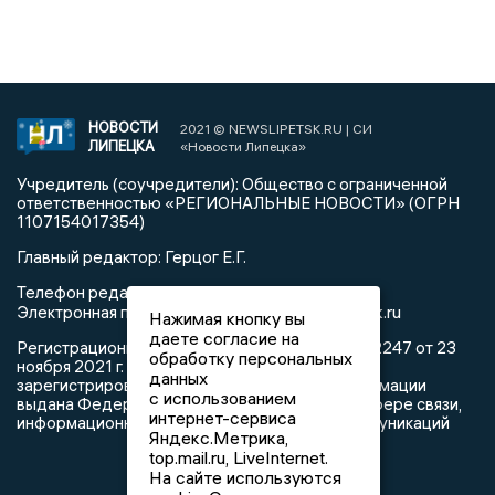
НОВОСТИ
2021 © NEWSLIPETSK.RU | СИ
ЛИПЕЦКА
«Новости Липецка»
Учредитель (соучредители): Общество с ограниченной
ответственностью «РЕГИОНАЛЬНЫЕ НОВОСТИ» (ОГРН
1107154017354)
Главный редактор: Герцог Е.Г.
Телефон редакции: +7 903 699 9427
info@newslipetsk.ru
Электронная почта редакции:
Нажимая кнопку вы
даете согласие на
Регистрационный номер: серия Эл № ФС77-82247 от 23
обработку персональных
ноября 2021 г. согласно выписке из реестра
данных
зарегистрированных средств массовой информации
с использованием
выдана Федеральной службой по надзору в сфере связи,
интернет-сервиса
информационных технологий и массовых коммуникаций
Яндекс.Метрика,
top.mail.ru, LiveInternet.
На сайте используются