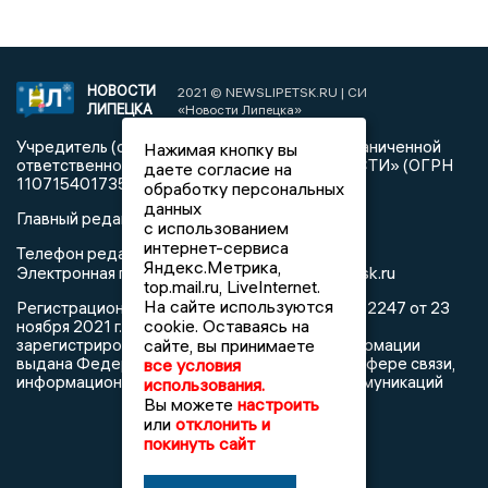
НОВОСТИ
2021 © NEWSLIPETSK.RU | СИ
ЛИПЕЦКА
«Новости Липецка»
Учредитель (соучредители): Общество с ограниченной
Нажимая кнопку вы
ответственностью «РЕГИОНАЛЬНЫЕ НОВОСТИ» (ОГРН
даете согласие на
1107154017354)
обработку персональных
данных
Главный редактор: Герцог Е.Г.
с использованием
интернет-сервиса
Телефон редакции: +7 903 699 9427
Яндекс.Метрика,
info@newslipetsk.ru
Электронная почта редакции:
top.mail.ru, LiveInternet.
На сайте используются
Регистрационный номер: серия Эл № ФС77-82247 от 23
cookie. Оставаясь на
ноября 2021 г. согласно выписке из реестра
зарегистрированных средств массовой информации
сайте, вы принимаете
выдана Федеральной службой по надзору в сфере связи,
все условия
информационных технологий и массовых коммуникаций
использования.
Вы можете
настроить
или
отклонить и
покинуть сайт