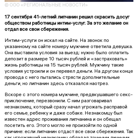
© ООО «РЕГИОНАЛЬНЫЕ НОВОСТИ»
17 сентября 41-летний липчанин решил скрасить досуг
обществом работницы интим-услуг. За это желание он
отдал все свои сбережения.
Интим-услуги он искал на сайте. На звонок по
указанному на сайте номеру мужчине ответила девушка.
Она выставила условия за выезд: нужно было оплатить
депозит в размере 10 тысяч рублей и «застраховать»
жизнь работницы на 15 тысяч рублей. Мужчину такие
условия устроили и он перевел деньги. На другом конце
провода с него пытались стрясти дополнительные
деньги, но липчанин здесь отказался наотрез.
Вскоре с этого номера мужчине, предвкушавшего секс-
приключение, перезвонили. С ним разговаривал
незнакомец, который сразу начал угрожать расправой
его семье, ребенку и даже собаке. Незнакомцу был
известен адрес проживания липчанина и он обещал
посетить его. Этого могло не произойти по одной
причине: если липчанин отдаст все свои сбережения. Так
как угрожавший незнакомец обладал точными личными