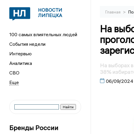
НОВОСТИ
>
Главная
По
ЛИПЕЦКА
На выб
100 самых влиятельных людей
прогол
События недели
зареги
Интервью
Аналитика
На выборах в
38% избират
СВО
06/09/2024
Бренды России