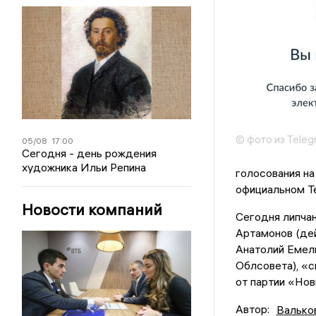
© фото из Teleg
05/08
17:00
Сегодня - день рождения
художника Ильи Репина
голосования на
официальном T
Новости компаний
Сегодня липчан
Артамонов (дей
Анатолий Емел
Облсовета), «
от партии «Но
Автор:
Валько