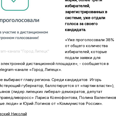
избирателей,
зарегистрированных в
системе, уже отдали
голоса за своего
кандидата.
«Уже проголосовали 38%
от общего количества
ram-канала "Город Липецк"
избирателей, которые
подали заявки для
 электронной дистанционной площадке», - сообщается в
elegram-канале «Город Липецк».
е выбирают главу региона. Среди кандидатов Игорь
ствующий губернатор, баллотируется от «партии власти»),
ьянов (лидер липецких либерал-демократов, депутат
справедливоросс» Лариса Ксенофонтова, Полина Валентино
вые люди» и Юрий Логинов от «Коммунистов России».
вский Николай