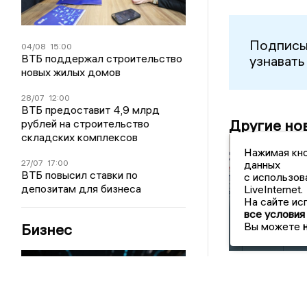
Подписы
04/08
15:00
ВТБ поддержал строительство
узнавать
новых жилых домов
28/07
12:00
ВТБ предоставит 4,9 млрд
Другие но
рублей на строительство
складских комплексов
Нажимая кно
данных
27/07
17:00
ВТБ повысил ставки по
с использов
В Липецкой
депозитам для бизнеса
LiveInternet.
области уже 
На сайте ис
человек выбр
все условия
электронное
Вы можете
Бизнес
голосование
Главные н