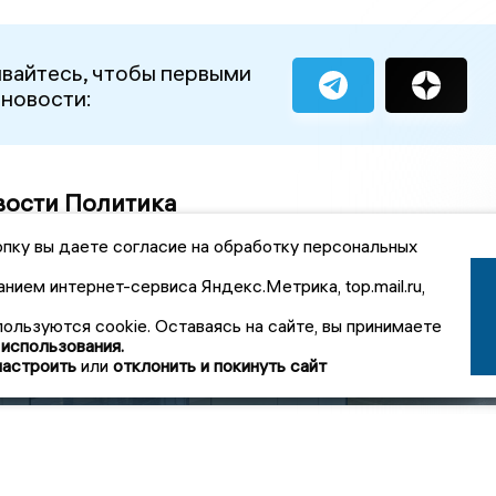
вайтесь, чтобы первыми
 новости:
вости Политика
пку вы даете согласие на обработку персональных
Более 1200
Липецкие
анием интернет-сервиса Яндекс.Метрика, top.mail.ru,
жителей
депутаты
3700
Липецкой области
В Липецкой
Госдумы не
пользуются cookie. Оставаясь на сайте, вы принимаете
али
за день подали
области начался
попали в топ-50
 использования.
заявления на
приём заявлений
коэффициента
настроить
или
отклонить и покинуть сайт
участие в ДЭГ
на ДЭГ
полезности
овости