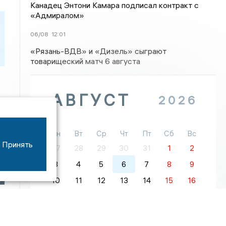
Канадец Энтони Камара подписал контракт с
«Адмиралом»
06/08
12:01
«Рязань-ВДВ» и «Дизель» сыграют
товарищеский матч 6 августа
АВГУСТ
2026
Пн
Вт
Ср
Чт
Пт
Сб
Вс
Принять
27
28
29
30
31
1
2
3
4
5
6
7
8
9
10
11
12
13
14
15
16
17
18
19
20
21
22
23
24
25
26
27
28
29
30