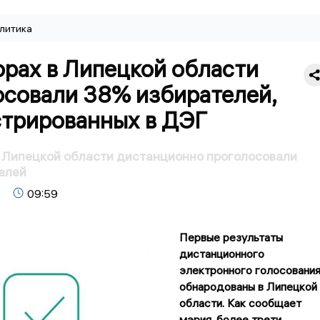
литика
орах в Липецкой области
осовали 38% избирателей,
стрированных в ДЭГ
 Липецкой области дистанционно проголосовали
елей
09:59
Первые результаты
дистанционного
электронного голосовани
обнародованы в Липецкой
области. Как сообщает
мэрия, более трети