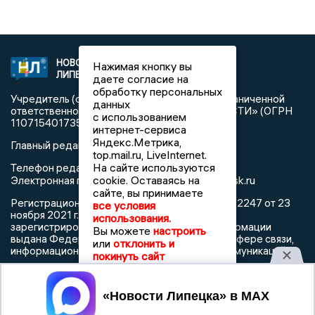
НОВОСТИ
2021 © NEWSLIPETSK.RU | СИ
Нажимая кнопку вы
ЛИПЕЦКА
«Новости Липецка»
даете согласие на
обработку персональных
Учредитель (соучредители): Общество с ограниченной
данных
ответственностью «РЕГИОНАЛЬНЫЕ НОВОСТИ» (ОГРН
с использованием
1107154017354)
интернет-сервиса
Яндекс.Метрика,
Главный редактор: Герцог Е.Г.
top.mail.ru, LiveInternet.
На сайте используются
Телефон редакции: +7 903 699 9427
info@newslipetsk.ru
cookie. Оставаясь на
Электронная почта редакции:
сайте, вы принимаете
Регистрационный номер: серия Эл № ФС77-82247 от 23
все условия
ноября 2021 г. согласно выписке из реестра
использования.
зарегистрированных средств массовой информации
Вы можете
настроить
выдана Федеральной службой по надзору в сфере связи,
или
отклонить и
информационных технологий и массовых коммуникаций
покинуть сайт
Принять