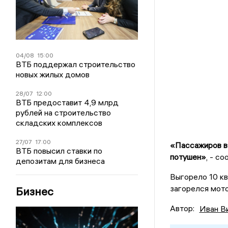
04/08
15:00
ВТБ поддержал строительство
новых жилых домов
28/07
12:00
ВТБ предоставит 4,9 млрд
рублей на строительство
складских комплексов
27/07
17:00
«Пассажиров в 
ВТБ повысил ставки по
потушен»
, - с
депозитам для бизнеса
Выгорело 10 к
загорелся мото
Бизнес
Автор:
Иван В