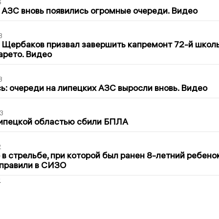
6
 АЗС вновь появились огромные очереди. Видео
3
 Щербаков призвал завершить капремонт 72-й школ
арето. Видео
3
ь: очереди на липецких АЗС выросли вновь. Видео
3
Липецкой областью сбили БПЛА
2
в стрельбе, при которой был ранен 8-летний ребено
тправили в СИЗО
2