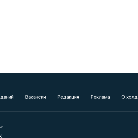
зданий
Вакансии
Редакция
Реклама
О холд
а»
X