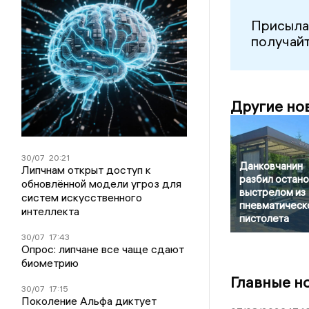
Присыла
получайт
Другие но
30/07
20:21
Данковчанин
Липчнам открыт доступ к
разбил остано
обновлённой модели угроз для
выстрелом из
систем искусственного
пневматическ
интеллекта
пистолета
30/07
17:43
Опрос: липчане все чаще сдают
биометрию
Главные н
30/07
17:15
Поколение Альфа диктует