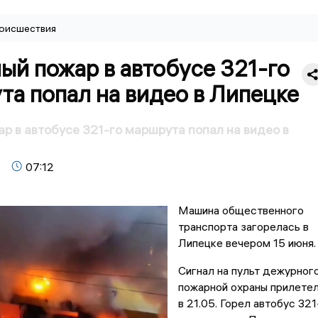
оисшествия
й пожар в автобусе 321-го
а попал на видео в Липецке
р в автобусе 321-го маршрута попал на видео в
07:12
Машина общественного
транспорта загорелась в
Липецке вечером 15 июня.
Сигнал на пульт дежурног
пожарной охраны прилете
в 21.05. Горел автобус 321