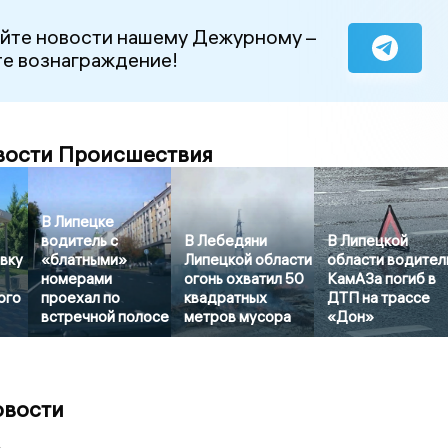
йте новости нашему Дежурному –
е вознаграждение!
вости Происшествия
В Липецке
водитель с
В Лебедяни
В Липецкой
вку
«блатными»
Липецкой области
области водител
номерами
огонь охватил 50
КамАЗа погиб в
ого
проехал по
квадратных
ДТП на трассе
встречной полосе
метров мусора
«Дон»
овости