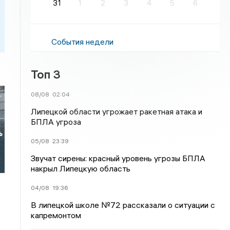
31
1
2
3
4
5
6
События недели
Топ 3
08/08
02:04
Липецкой области угрожает ракетная атака и
БПЛА угроза
ь
05/08
23:39
Звучат сирены: красный уровень угрозы БПЛА
накрыл Липецкую область
04/08
19:36
В липецкой школе №72 рассказали о ситуации с
капремонтом