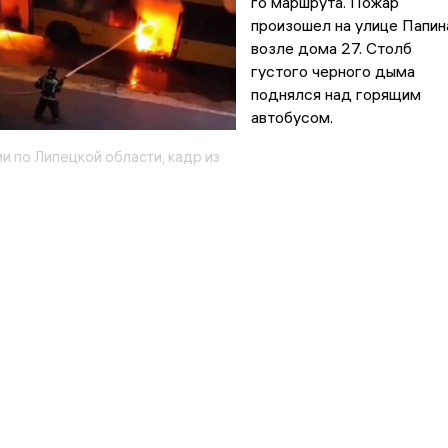
го маршрута. Пожар
произошел на улице Папин
возле дома 27. Столб
густого черного дыма
поднялся над горящим
автобусом.
 по Липецкой области, кадр из