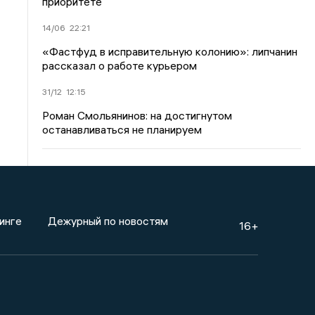
приоритете
14/06
22:21
«Фастфуд в исправительную колонию»: липчанин
рассказал о работе курьером
31/12
12:15
Роман Смольянинов: на достигнутом
останавливаться не планируем
инге
Дежурный по новостям
16+