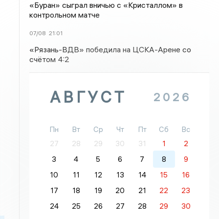
«Буран» сыграл вничью с «Кристаллом» в
контрольном матче
07/08
21:01
«Рязань-ВДВ» победила на ЦСКА-Арене со
счётом 4:2
АВГУСТ
2026
Пн
Вт
Ср
Чт
Пт
Сб
Вс
27
28
29
30
31
1
2
3
4
5
6
7
8
9
10
11
12
13
14
15
16
17
18
19
20
21
22
23
24
25
26
27
28
29
30