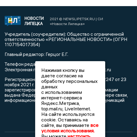
НОВОСТИ
2021 © NEWSLIPETSK.RU | СИ
ЛИПЕЦКА
«Новости Липецка»
Учредитель (соучредители): Общество с ограниченной
ответственностью «РЕГИОНАЛЬНЫЕ НОВОСТИ» (ОГРН
1107154017354)
Главный редактор: Герцог Е.Г.
Телефон редакции: +7 903 699 9427
info@newslipetsk.ru
Электронная почта редакции:
Нажимая кнопку вы
даете согласие на
Регистрационный номер: серия Эл № ФС77-82247 от 23
обработку персональных
ноября 2021 г. согласно выписке из реестра
данных
зарегистрированных средств массовой информации
с использованием
выдана Федеральной службой по надзору в сфере связи,
интернет-сервиса
информационных технологий и массовых коммуникаций
Яндекс.Метрика,
top.mail.ru, LiveInternet.
На сайте используются
cookie. Оставаясь на
сайте, вы принимаете
все
условия использования.
Вы можете
настроить