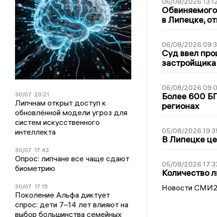
06/08/2026 13:1
Обвиняемого 
в Липецке, о
06/08/2026 09:
Суд ввел про
застройщика
06/08/2026 09:0
30/07
20:21
Более 600 БП
Липчнам открыт доступ к
регионах
обновлённой модели угроз для
систем искусственного
05/08/2026 19:3
интеллекта
В Липецке це
30/07
17:43
Опрос: липчане все чаще сдают
05/08/2026 17:3
биометрию
Количество л
30/07
17:15
Новости СМИ
Поколение Альфа диктует
спрос: дети 7–14 лет влияют на
выбор большинства семейных