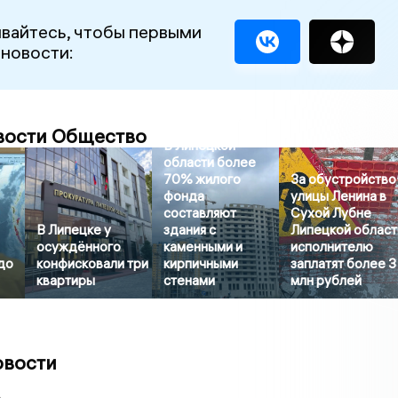
вайтесь, чтобы первыми
 новости:
вости Общество
В Липецкой
области более
70% жилого
За обустройство
фонда
улицы Ленина в
составляют
Сухой Лубне
В Липецке у
здания с
Липецкой област
осуждённого
каменными и
исполнителю
до
конфисковали три
кирпичными
заплатят более 3
квартиры
стенами
млн рублей
овости