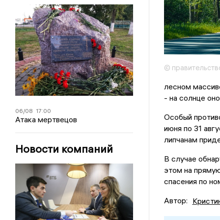
© правительств
лесном массиве
- на солнце он
06/08
17:00
Особый против
Атака мертвецов
июня по 31 авг
липчанам приде
Новости компаний
В случае обна
этом на пряму
спасения по но
Автор:
Кристи