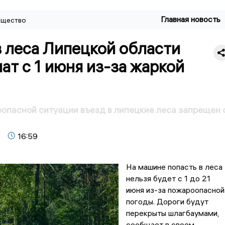
Главная новость
щество
 леса Липецкой области
ат с 1 июня из-за жаркой
опасной ситуации въезд в липецкие леса запрещен 
16:59
На машине попасть в леса
нельзя будет с 1 до 21
июня из-за пожароопасной
погоды. Дороги будут
перекрыты шлагбаумами,
сообщает в своем