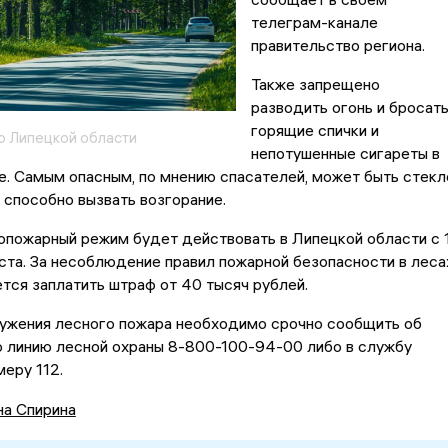
телеграм-канале
правительство региона.
Также запрещено
разводить огонь и бросат
горящие спички и
о Липецкой области
непотушенные сигареты в
. Самым опасным, по мнению спасателей, может быть стекл
о способно вызвать возгорание.
опожарный режим будет действовать в Липецкой области с 
уста. За несоблюдение правил пожарной безопасности в леса
тся заплатить штраф от 40 тысяч рублей.
ружения лесного пожара необходимо срочно сообщить об
ю линию лесной охраны 8-800-100-94-00 либо в службу
меру 112.
на Спирина