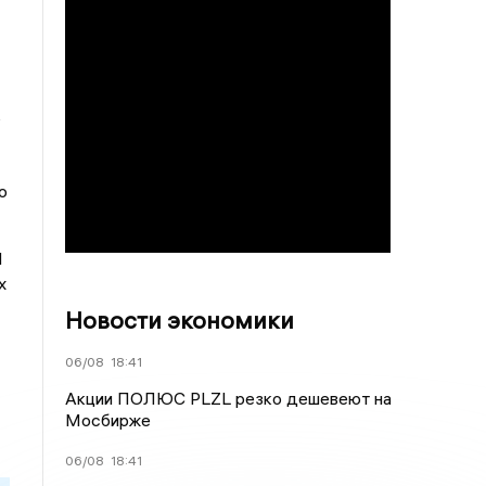
ь
о
1
х
Новости экономики
06/08
18:41
Акции ПОЛЮС PLZL резко дешевеют на
Мосбирже
06/08
18:41