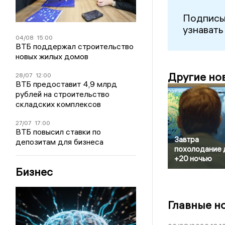
Подписы
узнавать
04/08
15:00
ВТБ поддержал строительство
новых жилых домов
Другие но
28/07
12:00
ВТБ предоставит 4,9 млрд
рублей на строительство
складских комплексов
27/07
17:00
ВТБ повысил ставки по
Завтра
депозитам для бизнеса
похолодание 
+20 ночью
Бизнес
Главные н