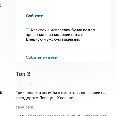
к
События
:
Алексей Николаевич Бунин подал
прошение о зачислении сына в
Елецкую мужскую гимназию
События недели
Топ 3
03/08
10:49
к
Три человека погибли в смертельное аварии на
автодороге Липецк - Хлевное
01/08
09:13