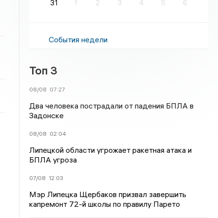
31
1
2
3
4
5
6
События недели
Топ 3
08/08
07:27
Два человека пострадали от падения БПЛА в
Задонске
08/08
02:04
Липецкой области угрожает ракетная атака и
БПЛА угроза
07/08
12:03
Мэр Липецка Щербаков призвал завершить
капремонт 72-й школы по правилу Парето