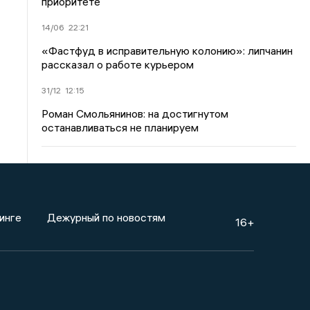
приоритете
14/06
22:21
«Фастфуд в исправительную колонию»: липчанин
рассказал о работе курьером
31/12
12:15
Роман Смольянинов: на достигнутом
останавливаться не планируем
инге
Дежурный по новостям
16+