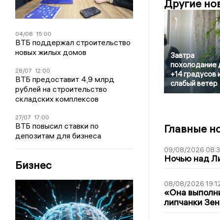
Другие но
04/08
15:00
ВТБ поддержал строительство
новых жилых домов
Завтра
похолодание 
28/07
12:00
+14 градусов 
ВТБ предоставит 4,9 млрд
слабый ветер
рублей на строительство
складских комплексов
27/07
17:00
ВТБ повысил ставки по
Главные н
депозитам для бизнеса
09/08/2026 08:
Ночью над Л
Бизнес
08/08/2026 19:1
«Она выполни
липчанки Зен