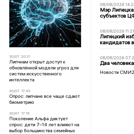
08/08/2026 14:2
Мэр Липецка 
субъектов Ц
08/08/2026 11:2
Липецкий из
кандидатов в
30/07
20:21
08/08/2026 07:
Липчнам открыт доступ к
Два человека
обновлённой модели угроз для
Новости СМИ
систем искусственного
интеллекта
30/07
17:43
Опрос: липчане все чаще сдают
биометрию
30/07
17:15
Поколение Альфа диктует
спрос: дети 7–14 лет влияют на
выбор большинства семейных