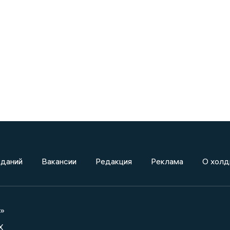
зданий
Вакансии
Редакция
Реклама
О холд
а»
X