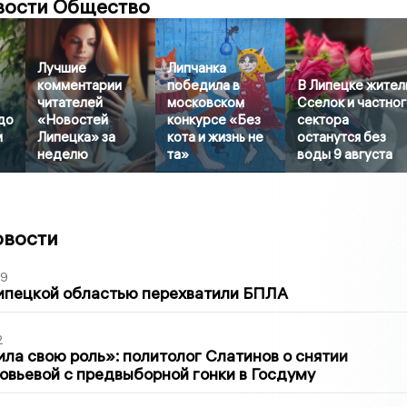
вости Общество
Лучшие
Липчанка
комментарии
победила в
В Липецке жител
читателей
московском
Сселок и частно
до
«Новостей
конкурсе «Без
сектора
и
Липецка» за
кота и жизнь не
останутся без
неделю
та»
воды 9 августа
овости
39
ипецкой областью перехватили БПЛА
2
ла свою роль»: политолог Слатинов о снятии
овьевой с предвыборной гонки в Госдуму