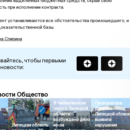
воения выделенных бюджетных средств, скрыв свою
ть при исполнении контракта.
ент устанавливаются все обстоятельства произошедшего, и
оказательственной базы.
на Спирина
вайтесь, чтобы первыми
 новости:
вости Общество
В Чаплыгинском
Прокуратура
округе Липецкой
Данкова
области
Липецкой област
возбуждено дело
выявила
Липецкая область
из-за
нарушения