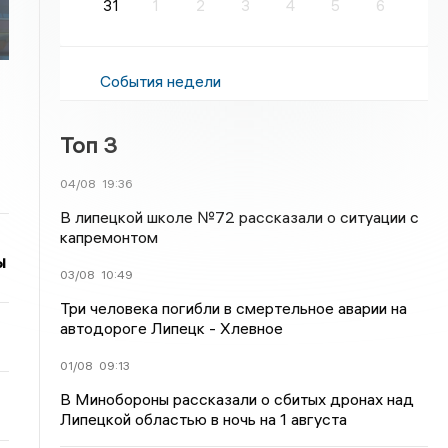
31
1
2
3
4
5
6
События недели
Топ 3
04/08
19:36
В липецкой школе №72 рассказали о ситуации с
капремонтом
ы
03/08
10:49
Три человека погибли в смертельное аварии на
автодороге Липецк - Хлевное
01/08
09:13
В Минобороны рассказали о сбитых дронах над
Липецкой областью в ночь на 1 августа