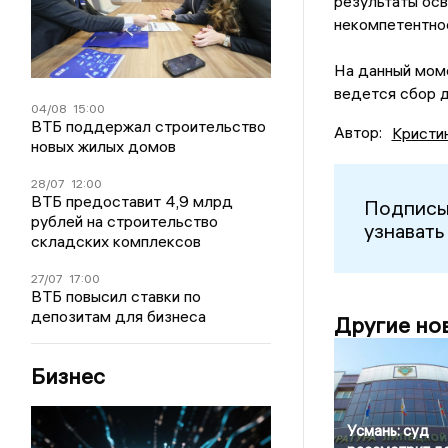
результаты ос
некомпетентнос
На данный мом
ведется сбор д
04/08
15:00
ВТБ поддержал строительство
Автор:
Кристи
новых жилых домов
28/07
12:00
ВТБ предоставит 4,9 млрд
Подписы
рублей на строительство
узнавать
складских комплексов
27/07
17:00
ВТБ повысил ставки по
депозитам для бизнеса
Другие но
Бизнес
Усмань: суд