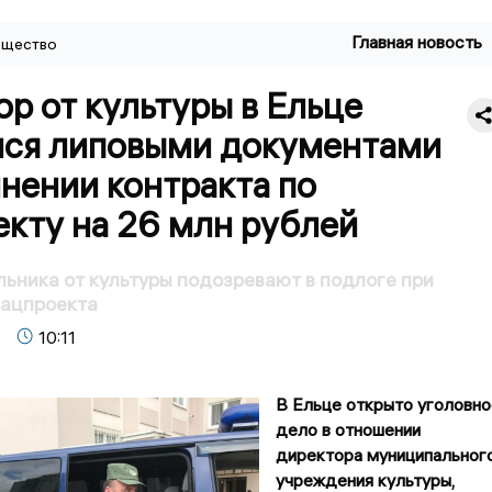
Главная новость
щество
р от культуры в Ельце
лся липовыми документами
нении контракта по
кту на 26 млн рублей
льника от культуры подозревают в подлоге при
нацпроекта
10:11
В Ельце открыто уголовно
дело в отношении
директора муниципальног
учреждения культуры,