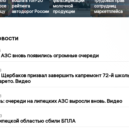
ело
вошла в топ-20
фальсификации
трудовых прав
осе
рейтинга
молочной
сотрудниц
ицу
автодорог России
продукции
маркетплейса
овости
6
 АЗС вновь появились огромные очереди
3
 Щербаков призвал завершить капремонт 72-й школ
арето. Видео
3
ь: очереди на липецких АЗС выросли вновь. Видео
3
Липецкой областью сбили БПЛА