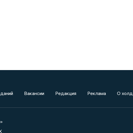
зданий
Вакансии
Редакция
Реклама
О холд
а»
X