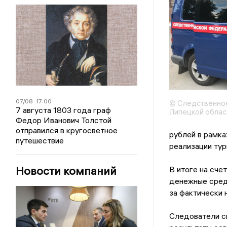
07/08
17:00
© Следственное
7 августа 1803 года граф
Липецкой облас
Федор Иванович Толстой
отправился в кругосветное
рублей в рамка
путешествие
реализации тур
Новости компаний
В итоге на сче
денежные средс
за фактически 
Следователи ск