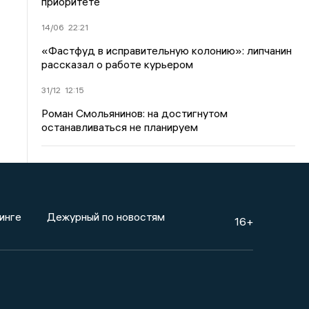
приоритете
14/06
22:21
«Фастфуд в исправительную колонию»: липчанин
рассказал о работе курьером
31/12
12:15
Роман Смольянинов: на достигнутом
останавливаться не планируем
инге
Дежурный по новостям
16+