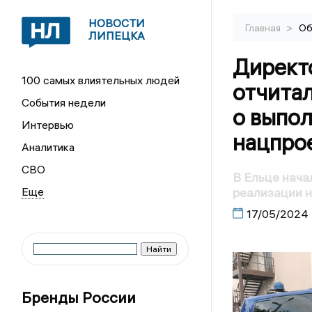
НОВОСТИ
>
Главная
Об
ЛИПЕЦКА
Директо
100 самых влиятельных людей
отчита
События недели
о выпол
Интервью
нацпрое
Аналитика
СВО
В Ельце нача
реализации 
17/05/2024
Бренды России