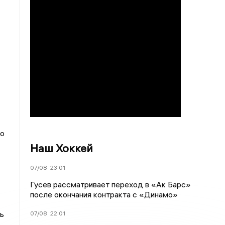
по
Наш Хоккей
07/08
23:01
Гусев рассматривает переход в «Ак Барс»
после окончания контракта с «Динамо»
ь
07/08
22:01