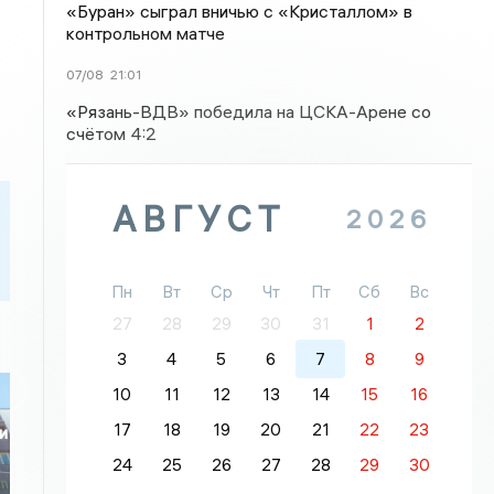
«Буран» сыграл вничью с «Кристаллом» в
контрольном матче
07/08
21:01
«Рязань-ВДВ» победила на ЦСКА-Арене со
счётом 4:2
АВГУСТ
2026
Пн
Вт
Ср
Чт
Пт
Сб
Вс
27
28
29
30
31
1
2
3
4
5
6
7
8
9
10
11
12
13
14
15
16
17
18
19
20
21
22
23
и
24
25
26
27
28
29
30