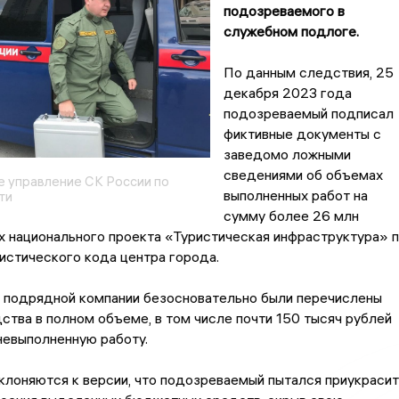
подозреваемого в
служебном подлоге.
По данным следствия, 25
декабря 2023 года
подозреваемый подписал
фиктивные документы с
заведомо ложными
сведениями об объемах
 управление СК России по
выполненных работ на
ти
сумму более 26 млн
х национального проекта «Туристическая инфраструктура» 
истического кода центра города.
т подрядной компании безосновательно были перечислены
тва в полном объеме, в том числе почти 150 тысяч рублей
невыполненную работу.
лоняются к версии, что подозреваемый пытался приукрасит