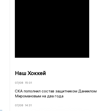
Наш Хоккей
07/08
15:01
СКА пополнил состав защитником Даниилом
Миромановым на два года
07/08
14:31