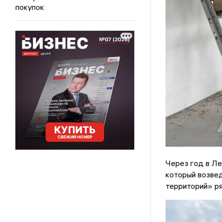
покупок
Через год в Ле
который возве
территорий» ря