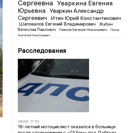
Сергеевна
Уваркина Евгения
Юрьевна
Уваркин Александр
Сергеевич
Итин Юрий Константинович
Шаповалов Евгений Владимирович
Жабин
Вячеслав Павлович
Павлов Евгений Николаевич
Попов
Анатолий Анатольевич
Расследования
08/06
17:53
16-летний мотоциклист оказался в больнице
после столкновения с «ГАЗом» под Добрым