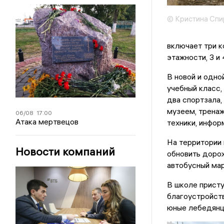
© Кристина Спи
включает три к
этажности, 3 и
В новой и одно
учебный класс,
два спортзала,
музеем, тренаж
06/08
17:00
Атака мертвецов
техники, инфор
На территории
Новости компаний
обновить дорож
автобусный мар
В школе прист
благоустройст
юные лебедянц