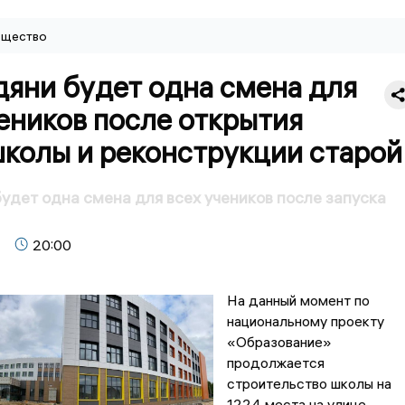
щество
дяни будет одна смена для
еников после открытия
школы и реконструкции старой
удет одна смена для всех учеников после запуска
20:00
На данный момент по
национальному проекту
«Образование»
продолжается
строительство школы на
1224 места на улице