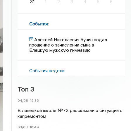
31
1
2
3
4
5
6
События
:
Алексей Николаевич Бунин подал
прошение о зачислении сына в
Елецкую мужскую гимназию
События недели
Топ 3
04/08
19:36
В липецкой школе №72 рассказали о ситуации с
капремонтом
03/08
10:49