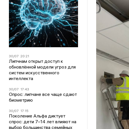
30/07
20:21
Липчнам открыт доступ к
обновлённой модели угроз для
систем искусственного
интеллекта
30/07
17:43
Опрос: липчане все чаще сдают
биометрию
30/07
17:15
Поколение Альфа диктует
спрос: дети 7–14 лет влияют на
выбор большинства семейных