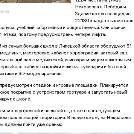
Некрасова в Лебедяни.
рина
Здание школы площадью
22180 квадратных метров
орпуса: учебный, спортивный и общественный. Они разной
 4 этажа, поэтому предусмотрены четыре лифта.
й из самых больших школ в Липецкой области оборудуют 51
 медпункт, мастерские, кабинет хореографии, актовый зал,
 читальный зал с медиатекой, книгохранилищем и школьным
ерный зал, кабинеты кройки и шитья, кулинарии и бытовой
матики и 3D-моделирования.
 предусмотрен стадион и игровые площадки. Планируется
ное покрытие с устройством тротуара и запустить новый
шрут к школе.
упили к внутренней и внешней отделке с последующим
вом прилегающей территории. В новую школу на Некрасова
ы должны пойти уже осенью.