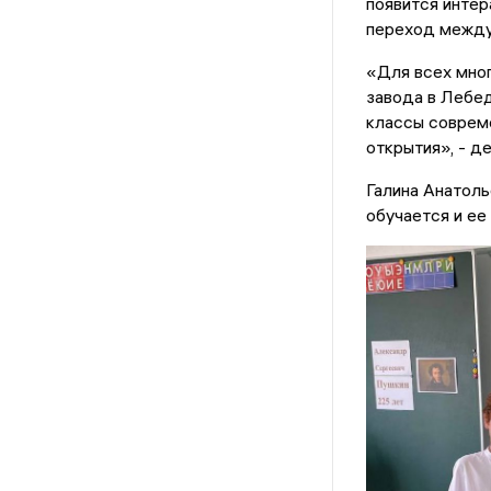
появится интер
переход между
«Для всех мно
завода в Лебед
классы соврем
открытия», - д
Галина Анатоль
обучается и ее 