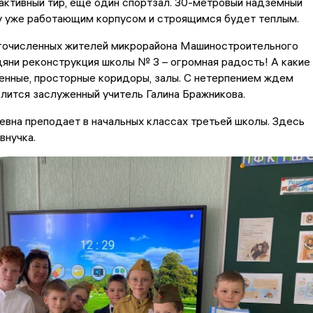
активный тир, еще один спортзал. 30-метровый надземный
 уже работающим корпусом и строящимся будет теплым.
гочисленных жителей микрорайона Машиностроительного
яни реконструкция школы № 3 – огромная радость! А какие
енные, просторные коридоры, залы. С нетерпением ждем
елится заслуженный учитель Галина Бражникова.
евна преподает в начальных классах третьей школы. Здесь
внучка.