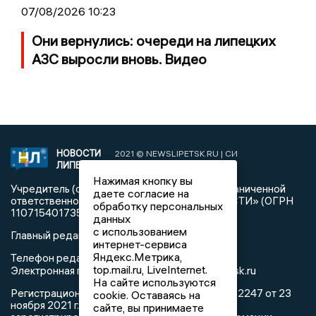
07/08/2026 10:23
Они вернулись: очереди на липецких
АЗС выросли вновь. Видео
НОВОСТИ
2021 © NEWSLIPETSK.RU | СИ
ЛИПЕЦКА
«Новости Липецка»
Нажимая кнопку вы
Учредитель (соучредители): Общество с ограниченной
даете согласие на
ответственностью «РЕГИОНАЛЬНЫЕ НОВОСТИ» (ОГРН
обработку персональных
1107154017354)
данных
с использованием
Главный редактор: Герцог Е.Г.
интернет-сервиса
Яндекс.Метрика,
Телефон редакции: +7 903 699 9427
top.mail.ru, LiveInternet.
info@newslipetsk.ru
Электронная почта редакции:
На сайте используются
Регистрационный номер: серия Эл № ФС77-82247 от 23
cookie. Оставаясь на
ноября 2021 г. согласно выписке из реестра
сайте, вы принимаете