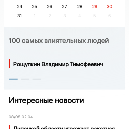
24
25
26
27
28
29
30
31
1
2
3
4
5
6
100 самых влиятельных людей
Рощупкин Владимир Тимофеевич
Интересные новости
08/08
02:04
Липецкой области угрожает ракетная