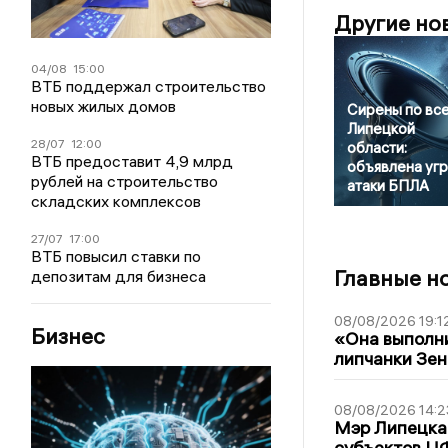
Другие но
04/08
15:00
ВТБ поддержал строительство
новых жилых домов
Сирены по вс
Липецкой
28/07
12:00
области:
ВТБ предоставит 4,9 млрд
объявлена уг
рублей на строительство
атаки БПЛА
складских комплексов
27/07
17:00
ВТБ повысил ставки по
Главные н
депозитам для бизнеса
08/08/2026 19:1
Бизнес
«Она выполни
липчанки Зен
08/08/2026 14:2
Мэр Липецка 
субъектов Ц