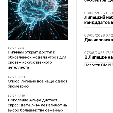
08/08/2026 11:2
Липецкий из
кандидатов в
08/08/2026 07:
Два человека
30/07
20:21
Липчнам открыт доступ к
07/08/2026 17:1
В Липецке на
обновлённой модели угроз для
систем искусственного
Новости СМИ
интеллекта
30/07
17:43
Опрос: липчане все чаще сдают
биометрию
30/07
17:15
Поколение Альфа диктует
спрос: дети 7–14 лет влияют на
выбор большинства семейных