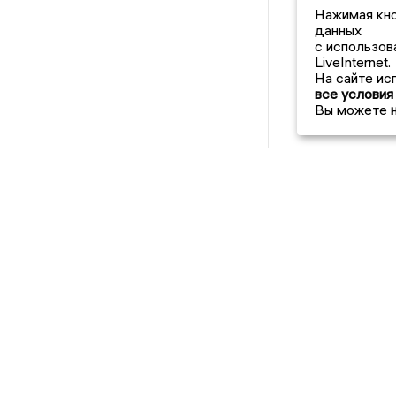
Нажимая кно
данных
с использов
LiveInternet.
На сайте ис
все условия
Вы можете