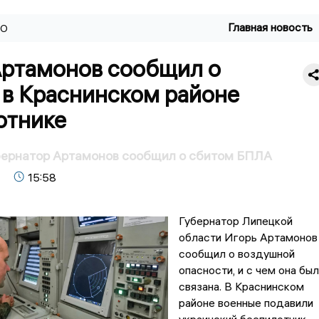
Главная новость
ВО
Артамонов сообщил о
 в Краснинском районе
отнике
бернатор Артамонов сообщил о сбитом БПЛА
15:58
Губернатор Липецкой
области Игорь Артамонов
сообщил о воздушной
опасности, и с чем она бы
связана. В Краснинском
районе военные подавили