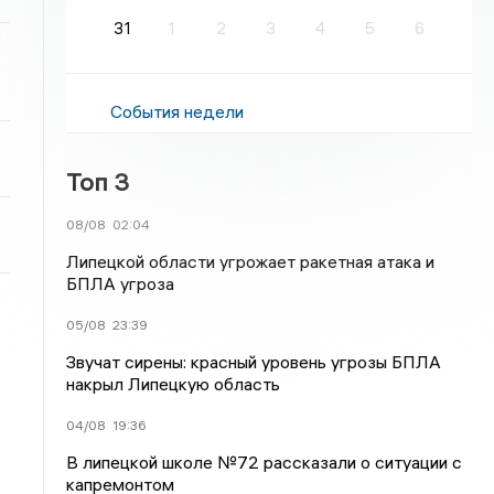
31
1
2
3
4
5
6
События недели
Топ 3
08/08
02:04
Липецкой области угрожает ракетная атака и
БПЛА угроза
05/08
23:39
Звучат сирены: красный уровень угрозы БПЛА
накрыл Липецкую область
04/08
19:36
В липецкой школе №72 рассказали о ситуации с
капремонтом