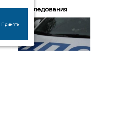
Расследования
Принять
08/06
17:53
16-летний мотоциклист оказался в больнице
после столкновения с «ГАЗом» под Добрым
Интервью
21/07
19:03