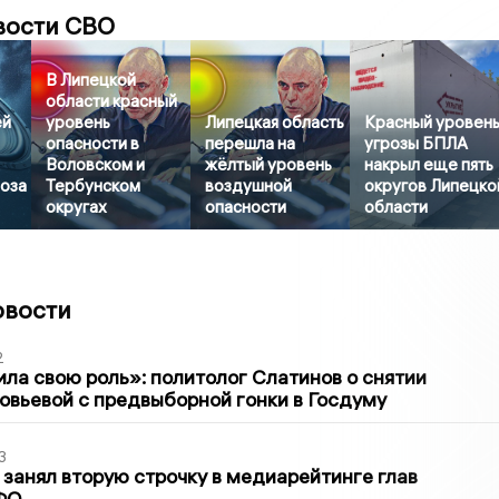
вости СВО
В Липецкой
области красный
ей
уровень
Липецкая область
Красный уровен
опасности в
перешла на
угрозы БПЛА
Воловском и
жёлтый уровень
накрыл еще пять
роза
Тербунском
воздушной
округов Липецко
округах
опасности
области
овости
2
ла свою роль»: политолог Слатинов о снятии
овьевой с предвыборной гонки в Госдуму
3
занял вторую строчку в медиарейтинге глав
ФО