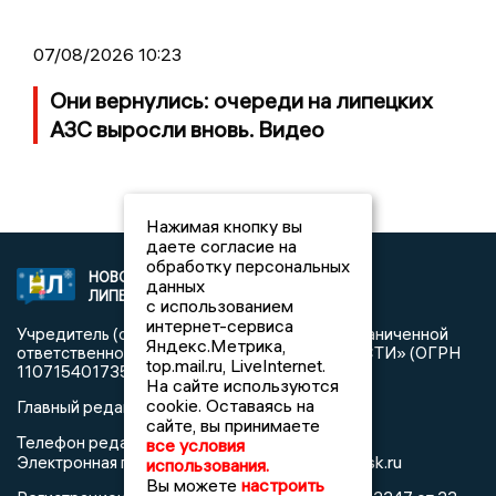
07/08/2026 10:23
Они вернулись: очереди на липецких
АЗС выросли вновь. Видео
Нажимая кнопку вы
даете согласие на
обработку персональных
НОВОСТИ
2021 © NEWSLIPETSK.RU | СИ
данных
ЛИПЕЦКА
«Новости Липецка»
с использованием
интернет-сервиса
Учредитель (соучредители): Общество с ограниченной
Яндекс.Метрика,
ответственностью «РЕГИОНАЛЬНЫЕ НОВОСТИ» (ОГРН
top.mail.ru, LiveInternet.
1107154017354)
На сайте используются
cookie. Оставаясь на
Главный редактор: Герцог Е.Г.
сайте, вы принимаете
Телефон редакции: +7 903 699 9427
все условия
info@newslipetsk.ru
Электронная почта редакции:
использования.
Вы можете
настроить