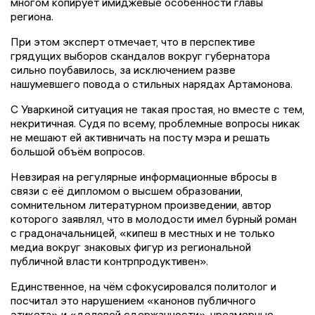
многом копирует имиджевые особенности главы
региона.
При этом эксперт отмечает, что в перспективе
грядущих выборов скандалов вокруг губернатора
сильно поубавилось, за исключением разве
нашумевшего повода о стильных нарядах Артамонова.
С Уваркиной ситуация не такая простая, но вместе с тем,
некритичная. Судя по всему, проблемные вопросы никак
не мешают ей активничать на посту мэра и решать
большой объём вопросов.
Невзирая на регулярные информационные вбросы в
связи с её дипломом о высшем образовании,
сомнительном литературном произведении, автор
которого заявлял, что в молодости имел бурный роман
с градоначальницей, «кипеш в местных и не только
медиа вокруг знаковых фигур из региональной
публичной власти контрпродуктивен».
Единственное, на чём сфокусировался политолог и
посчитал это нарушением «канонов публичного
этикета» и «деловой сдержанности», чрезмерные