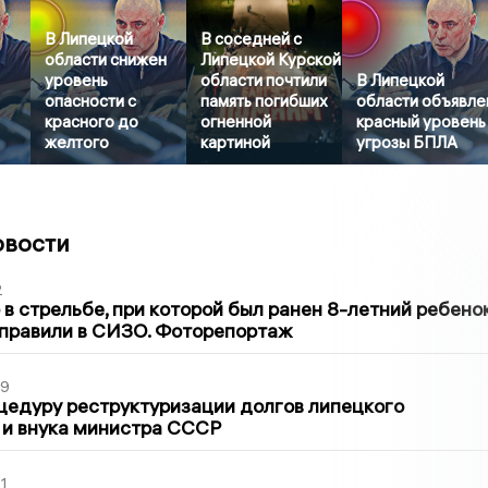
В Липецкой
В соседней с
области снижен
Липецкой Курской
уровень
области почтили
В Липецкой
опасности с
память погибших
области объявле
красного до
огненной
красный уровень
желтого
картиной
угрозы БПЛА
овости
2
в стрельбе, при которой был ранен 8-летний ребено
тправили в СИЗО. Фоторепортаж
39
цедуру реструктуризации долгов липецкого
 и внука министра СССР
1