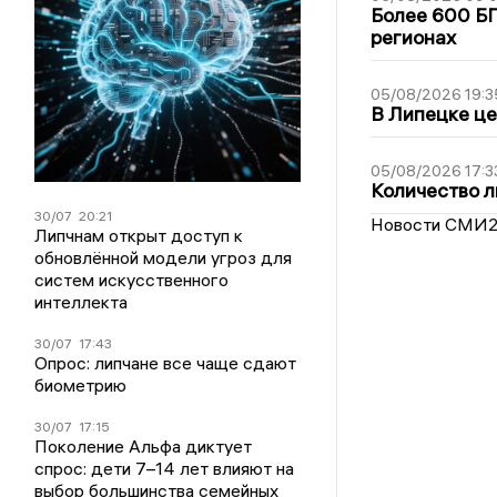
Более 600 БП
регионах
05/08/2026 19:3
В Липецке це
05/08/2026 17:3
Количество л
30/07
20:21
Новости СМИ
Липчнам открыт доступ к
обновлённой модели угроз для
систем искусственного
интеллекта
30/07
17:43
Опрос: липчане все чаще сдают
биометрию
30/07
17:15
Поколение Альфа диктует
спрос: дети 7–14 лет влияют на
выбор большинства семейных