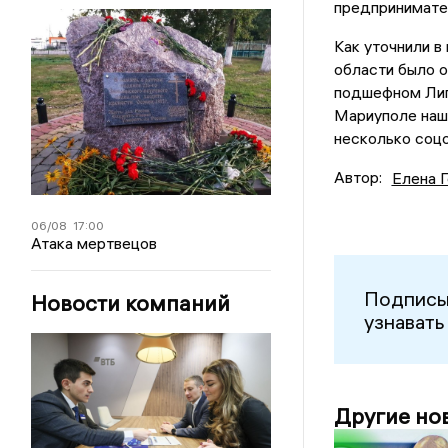
предпринимате
Как уточнили в
области было о
подшефном Лип
Мариуполе наш
несколько соцо
Автор:
Елена 
06/08
17:00
Атака мертвецов
Подписы
Новости компаний
узнавать
Другие но