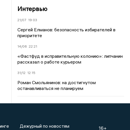
Интервью
21/07
19:03
Сергей Елманов: безопасность избирателей в
приоритете
14/06
22:21
«Фастфуд в исправительную колонию»: липчанин
рассказал о работе курьером
31/12
12:15
Роман Смольянинов: на достигнутом
останавливаться не планируем
инге
Дежурный по новостям
16+