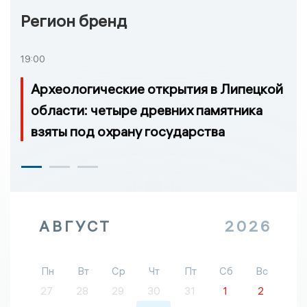
Регион бренд
19:00
Археологические открытия в Липецкой
области: четыре древних памятника
взяты под охрану государства
АВГУСТ
2026
Пн
Вт
Ср
Чт
Пт
Сб
Вс
27
28
29
30
31
1
2