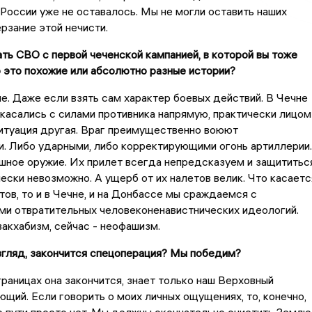
 России уже не оставалось. Мы не могли оставить наших
рзание этой нечисти.
ать СВО с первой чеченской кампанией, в которой вы тоже
о это похожие или абсолютно разные истории?
ые. Даже если взять сам характер боевых действий. В Чечне
касались с силами противника напрямую, практически лицом
ситуация другая. Враг преимущественно воюют
. Либо ударными, либо корректирующими огонь артиллерии.
шное оружие. Их прилет всегда непредсказуем и защититьс
чески невозможно. А ущерб от их налетов велик. Что касаетс
ов, то и в Чечне, и на Донбассе мы сраждаемся с
ми отвратительных человеконенавистнических идеологий.
вакхабизм, сейчас - неофашизм.
взгляд, закончится спецоперация? Мы победим?
 границах она закончится, знает только наш Верховный
щий. Если говорить о моих личных ощущениях, то, конечно,