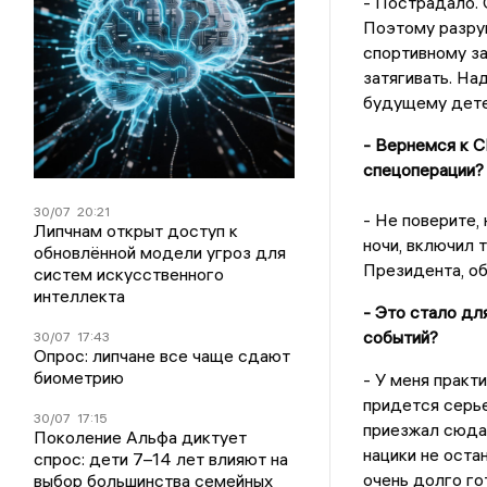
- Пострадало. 
Поэтому разруш
спортивному за
затягивать. На
будущему дете
- Вернемся к С
спецоперации?
30/07
20:21
- Не поверите,
Липчнам открыт доступ к
ночи, включил 
обновлённой модели угроз для
Президента, об
систем искусственного
интеллекта
- Это стало дл
событий?
30/07
17:43
Опрос: липчане все чаще сдают
биометрию
- У меня практ
придется серье
30/07
17:15
приезжал сюда,
Поколение Альфа диктует
нацики не оста
спрос: дети 7–14 лет влияют на
очень долго го
выбор большинства семейных