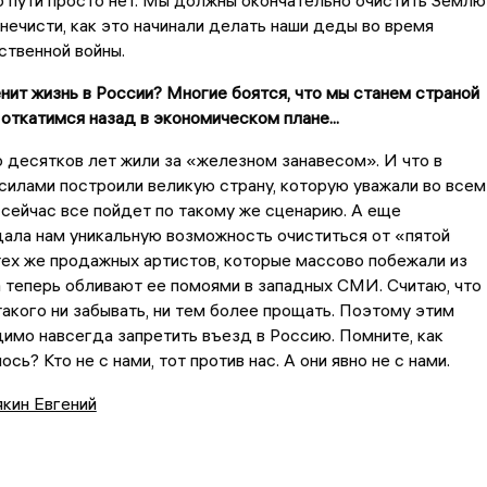
 пути просто нет. Мы должны окончательно очистить Землю
нечисти, как это начинали делать наши деды во время
ственной войны.
нит жизнь в России? Многие боятся, что мы станем страной
 откатимся назад в экономическом плане...
 десятков лет жили за «железном занавесом». И что в
силами построили великую страну, которую уважали во всем
 сейчас все пойдет по такому же сценарию. А еще
ала нам уникальную возможность очиститься от «пятой
тех же продажных артистов, которые массово побежали из
а теперь обливают ее помоями в западных СМИ. Считаю, что
акого ни забывать, ни тем более прощать. Поэтому этим
мо навсегда запретить въезд в Россию. Помните, как
сь? Кто не с нами, тот против нас. А они явно не с нами.
кин Евгений