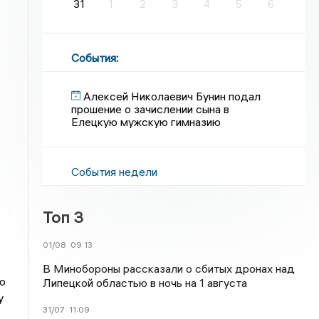
31
1
2
3
4
5
6
События
:
Алексей Николаевич Бунин подал
прошение о зачислении сына в
Елецкую мужскую гимназию
в
События недели
Топ 3
01/08
09:13
В Минобороны рассказали о сбитых дронах над
о
Липецкой областью в ночь на 1 августа
у
31/07
11:09