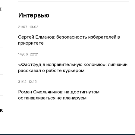
к
Интервью
21/07
19:03
Сергей Елманов: безопасность избирателей в
приоритете
14/06
22:21
«Фастфуд в исправительную колонию»: липчанин
рассказал о работе курьером
31/12
12:15
Роман Смольянинов: на достигнутом
останавливаться не планируем
к