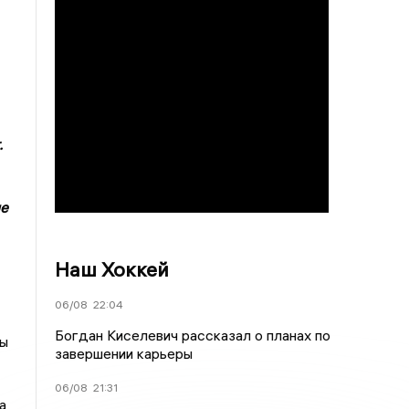
.
ле
Наш Хоккей
06/08
22:04
Богдан Киселевич рассказал о планах по
ды
завершении карьеры
06/08
21:31
а