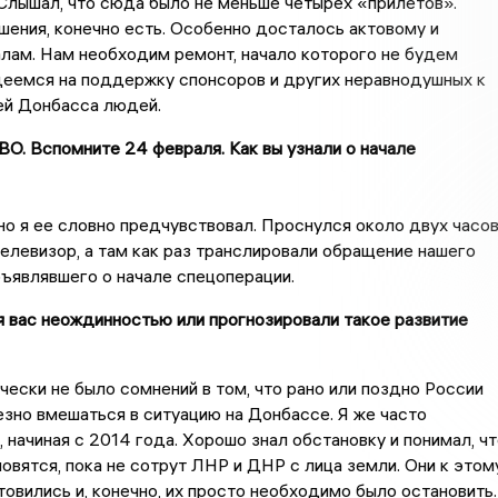
Слышал, что сюда было не меньше четырех «прилетов».
ения, конечно есть. Особенно досталось актовому и
лам. Нам необходим ремонт, начало которого не будем
деемся на поддержку спонсоров и других неравнодушных к
й Донбасса людей.
ВО. Вспомните 24 февраля. Как вы узнали о начале
 но я ее словно предчувствовал. Проснулся около двух часо
телевизор, а там как раз транслировали обращение нашего
ъявлявшего о начале спецоперации.
я вас неождинностью или прогнозировали такое развитие
ически не было сомнений в том, что рано или поздно России
зно вмешаться в ситуацию на Донбассе. Я же часто
 начиная с 2014 года. Хорошо знал обстановку и понимал, чт
новятся, пока не сотрут ЛНР и ДНР с лица земли. Они к этом
товились и, конечно, их просто необходимо было остановить.