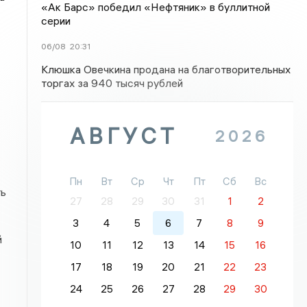
«Ак Барс» победил «Нефтяник» в буллитной
серии
06/08
20:31
Клюшка Овечкина продана на благотворительных
торгах за 940 тысяч рублей
АВГУСТ
2026
Пн
Вт
Ср
Чт
Пт
Сб
Вс
ть
27
28
29
30
31
1
2
3
4
5
6
7
8
9
й
10
11
12
13
14
15
16
17
18
19
20
21
22
23
24
25
26
27
28
29
30