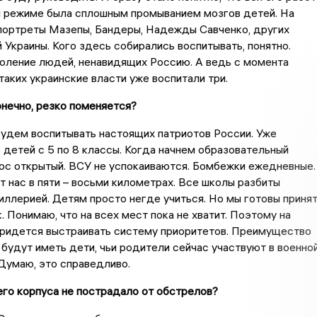
м режиме была сплошным промыванием мозгов детей. На
 портреты Мазепы, Бандеры, Надежды Савченко, других
 Украины. Кого здесь собирались воспитывать, понятно.
оление людей, ненавидящих Россию. А ведь с момента
аких украинские власти уже воспитали три.
конечно, резко поменяется?
Будем воспитывать настоящих патриотов России. Уже
 детей с 5 по 8 классы. Когда начнем образовательный
ос открытый. ВСУ не успокаиваются. Бомбежки ежедневные.
т нас в пяти – восьми километрах. Все школы разбиты
иллерией. Детям просто негде учиться. Но мы готовы приня
. Понимаю, что на всех мест пока не хватит. Поэтому на
придется выстраивать систему приоритетов. Преимущество
 будут иметь дети, чьи родители сейчас участвуют в военно
Думаю, это справедливо.
его корпуса не пострадало от обстрелов?