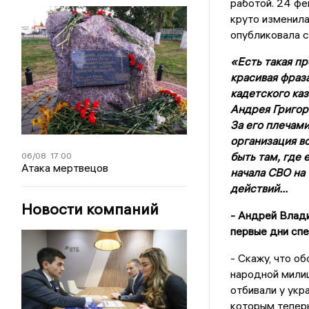
работой. 24 фе
круто изменила
опубликовала 
«Есть такая пр
красивая фраз
кадетского ка
Андрея Григор
За его плечами
организация в
быть там, где 
06/08
17:00
Атака мертвецов
начала СВО на 
действий...
Новости компаний
- Андрей Влади
первые дни сп
- Скажу, что о
народной милиц
отбивали у укр
которым теперь