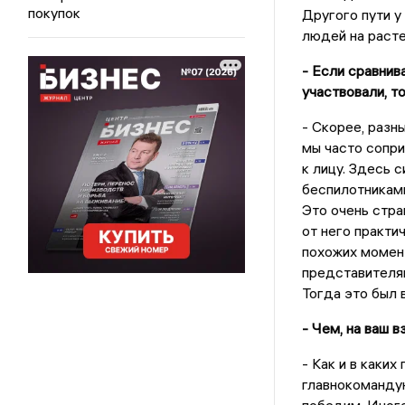
покупок
Другого пути у
людей на расте
- Если сравнив
участвовали, т
- Скорее, разн
мы часто сопри
к лицу. Здесь 
беспилотниками
Это очень стра
от него практи
похожих момент
представителя
Тогда это был 
- Чем, на ваш 
- Как и в каких
главнокомандую