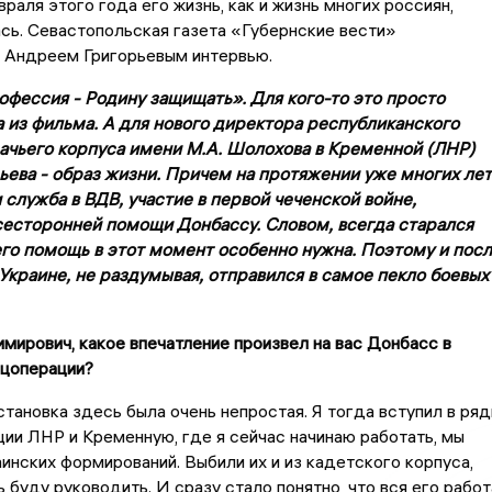
враля этого года его жизнь, как и жизнь многих россиян,
сь. Севастопольская газета «Губернские вести»
с Андреем Григорьевым интервью.
офессия - Родину защищать». Для кого-то это просто
а из фильма. А для нового директора республиканского
зачьего корпуса имени М.А. Шолохова в Кременной (ЛНР)
ьева - образ жизни. Причем на протяжении уже многих лет
 служба в ВДВ, участие в первой чеченской войне,
сесторонней помощи Донбассу. Словом, всегда старался
его помощь в этот момент особенно нужна. Поэтому и пос
Украине, не раздумывая, отправился в самое пекло боевых
мирович, какое впечатление произвел на вас Донбасс в
ецоперации?
бстановка здесь была очень непростая. Я тогда вступил в ря
ии ЛНР и Кременную, где я сейчас начинаю работать, мы
аинских формирований. Выбили их и из кадетского корпуса,
 буду руководить. И сразу стало понятно, что вся его работ