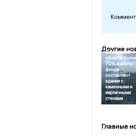
Коммент
Другие но
В Липецкой
области боле
70% жилого
фонда
составляют
здания с
каменными и
кирпичными
стенами
Главные н