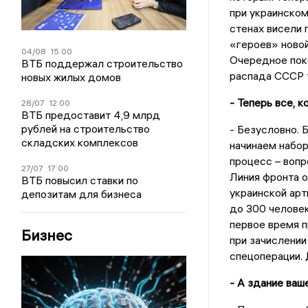
при украинско
стенах висели
«героев» новой
04/08
15:00
Очередное пок
ВТБ поддержал строительство
распада СССР т
новых жилых домов
- Теперь все, 
28/07
12:00
ВТБ предоставит 4,9 млрд
рублей на строительство
- Безусловно. 
складских комплексов
начинаем набор
процесс – вопр
27/07
17:00
Линия фронта о
ВТБ повысил ставки по
украинской арт
депозитам для бизнеса
до 300 человек
первое время 
Бизнес
при зачислении
спецоперации. 
- А здание ваш