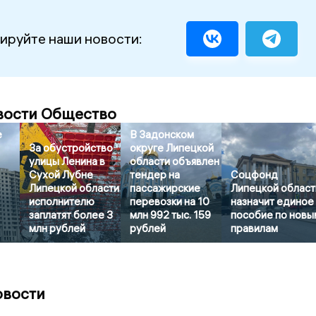
ируйте наши новости:
вости Общество
е
В Задонском
За обустройство
округе Липецкой
улицы Ленина в
области объявлен
Сухой Лубне
тендер на
Соцфонд
Липецкой области
пассажирские
Липецкой област
исполнителю
перевозки на 10
назначит единое
заплатят более 3
млн 992 тыс. 159
пособие по новы
млн рублей
рублей
правилам
овости