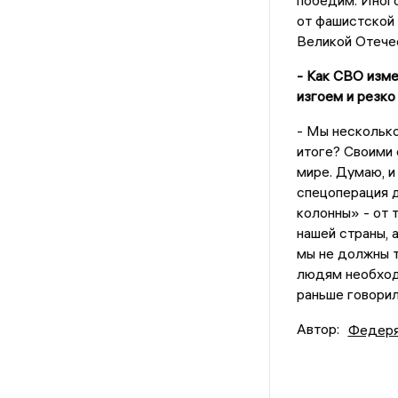
победим. Иного
от фашистской 
Великой Отече
- Как СВО изме
изгоем и резко
- Мы несколько
итоге? Своими 
мире. Думаю, и
спецоперация д
колонны» - от 
нашей страны, 
мы не должны т
людям необходи
раньше говорило
Автор:
Федеря