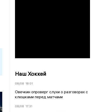
Наш Хоккей
08/08
18:01
Овечкин опроверг слухи о разговорах с
клюшками перед матчами
08/08
17:31