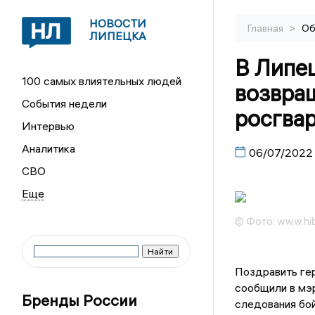
НОВОСТИ
>
Главная
Об
ЛИПЕЦКА
В Липец
100 самых влиятельных людей
возвра
События недели
росгва
Интервью
Аналитика
06/07/2022
СВО
© Фото: www.hi
Поздравить ге
сообщили в мэр
Бренды России
следования бой