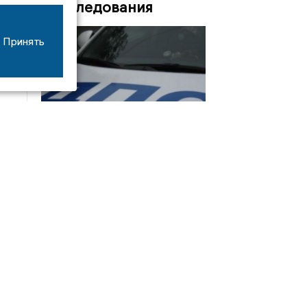
Расследования
Принять
08/06
17:53
16-летний мотоциклист оказался в больнице
после столкновения с «ГАЗом» под Добрым
Интервью
21/07
19:03
Сергей Елманов: безопасность избирателей в