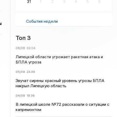
31
1
2
3
4
5
6
События недели
ы
Топ 3
08/08
02:04
Липецкой области угрожает ракетная атака и
БПЛА угроза
05/08
23:39
Звучат сирены: красный уровень угрозы БПЛА
накрыл Липецкую область
04/08
19:36
В липецкой школе №72 рассказали о ситуации с
капремонтом