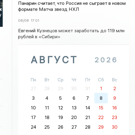
Панарин считает, что Россия не сыграет в новом
формате Матча звезд НХЛ
к
у
08/08
17:01
Евгений Кузнецов может заработать до 119 млн
рублей в «Сибири»
АВГУСТ
2026
Пн
Вт
Ср
Чт
Пт
Сб
Вс
27
28
29
30
31
1
2
3
4
5
6
7
8
9
10
11
12
13
14
15
16
17
18
19
20
21
22
23
24
25
26
27
28
29
30