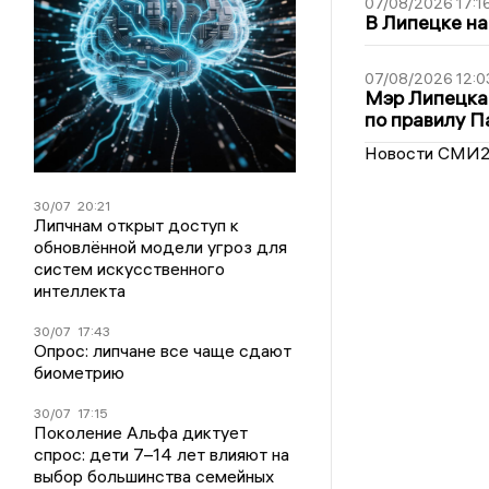
07/08/2026 17:1
В Липецке на
07/08/2026 12:0
Мэр Липецка
по правилу П
Новости СМИ
30/07
20:21
Липчнам открыт доступ к
обновлённой модели угроз для
систем искусственного
интеллекта
30/07
17:43
Опрос: липчане все чаще сдают
биометрию
30/07
17:15
Поколение Альфа диктует
спрос: дети 7–14 лет влияют на
выбор большинства семейных