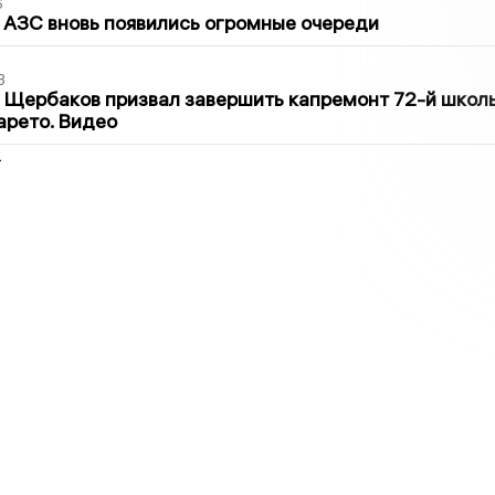
6
 АЗС вновь появились огромные очереди
3
 Щербаков призвал завершить капремонт 72-й школ
арето. Видео
2