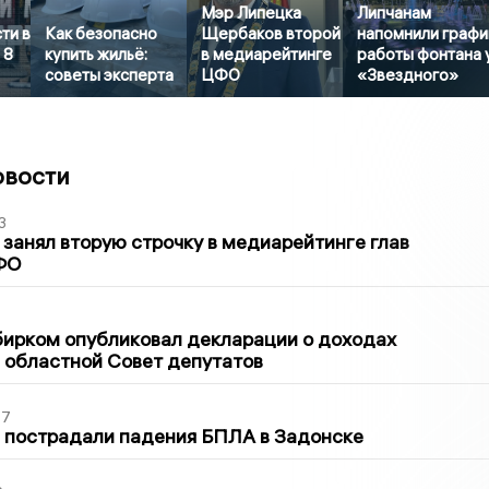
Мэр Липецка
Липчанам
ти в
Как безопасно
Щербаков второй
напомнили графи
 8
купить жильё:
в медиарейтинге
работы фонтана 
советы эксперта
ЦФО
«Звездного»
овости
3
занял вторую строчку в медиарейтинге глав
ФО
1
бирком опубликовал декларации о доходах
 областной Совет депутатов
27
 пострадали падения БПЛА в Задонске