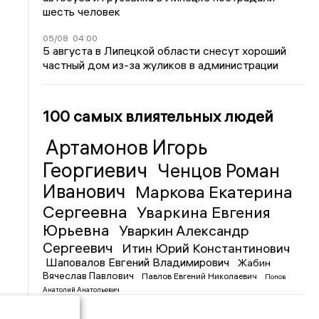
шесть человек
05/08
04:00
5 августа в Липецкой области снесут хороший
частный дом из-за жуликов в администрации
100 самых влиятельных людей
Артамонов Игорь
Георгиевич
Ченцов Роман
Иванович
Маркова Екатерина
Сергеевна
Уваркина Евгения
Юрьевна
Уваркин Александр
Сергеевич
Итин Юрий Константинович
Шаповалов Евгений Владимирович
Жабин
Вячеслав Павлович
Павлов Евгений Николаевич
Попов
Анатолий Анатольевич