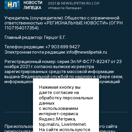
НОВОСТИ
2021 © NEWSLIPETSK.RU | СИ
ЛИПЕЦКА
«Новости Липецка»
Учредитель (соучредители): Общество с ограниченной
ответственностью «РЕГИОНАЛЬНЫЕ НОВОСТИ» (ОГРН
1107154017354)
Главный редактор: Герцог Е.Г.
Телефон редакции: +7 903 699 9427
info@newslipetsk.ru
Электронная почта редакции:
Регистрационный номер: серия Эл № ФС77-82247 от 23
ноября 2021 г. согласно выписке из реестра
зарегистрированных средств массовой информации
выдана Федеральной службой по надзору в сфере связи,
информационных технологий и массовых коммуникаций
Нажимая кнопку вы
даете согласие на
обработку персональных
данных
с использованием
интернет-сервиса
Яндекс.Метрика,
top.mail.ru, LiveInternet.
При использовании любого материала с данного сайта
На сайте используются
гиперссылка на Сетевое издание «Новости Липецка»